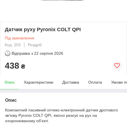
Датчик руху Pyronix COLT QPI
Під замовлення
Код: 203
Роздріб
Відправка з
22 серпня 2026
438
₴
Опис
Характеристики
Доставка
Оплата
Умови п
Опис
Компактний пасивний оптико-електронний датчик дротового
зв'язку Pyronix COLT QPI, якісно реагує на рух на
охоронюваному об'єкті.