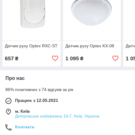
Датчик руху Optex RXC-ST
Датчик руху Optex KX-08
Датч
657
1 095
1 0
₴
₴
Про нас
86% позитивних з 74 відгуків за рік
Працює з 12.05.2021
м. Київ
Дніпровська набережна 16-Г, Київ, Україна
Контакти