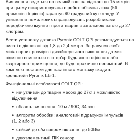
Виявлення ведеться по великій зоні на відстані до 15 метрів,
при цьому використовувана в роботі об'ємна лінза (56
променів і 5 рівнів) гарантує 90 градусний кут огляду. У
уникнення помилкових спрацьовувань розробниками
передбачено імунітет проти тварин з загальною вагою до 27
кілограм.
Вести установку датчика Pyronix COLT QPI рекомендується на
висоті в діапазоні від 1,8 до 2,4 метра. За рахунок своїх
мініатюрних розмірів і дизайнерського виконання датчик
відмінно впишеться в інтер'єр будь-якого офісного або
квартирного приміщення, де буде практично непомітний. В
комплект поставки для настінного монтажу входить
кронштейн Pyronix EB-1.
Функціональні особливості COLT QPI:
нечутливий до тварин масою до 27кг з можливістю
відключення
область виявлення: 10 м / 90С, 34 зон
алгоритм обробки: аналоговий підрахунок імпульсів
(1, 2 або 3)
стійкий до е/м випромінювання до 50В/м
двухэлементный ПІК сенсор