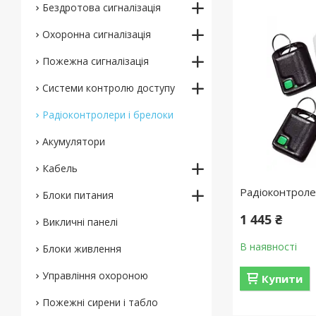
Бездротова сигналізація
Охоронна сигналізація
Пожежна сигналізація
Системи контролю доступу
Радіоконтролери і брелоки
Акумулятори
Кабель
Радіоконтрол
Блоки питания
1 445 ₴
Викличні панелі
В наявності
Блоки живлення
Управління охороною
Купити
Пожежні сирени і табло