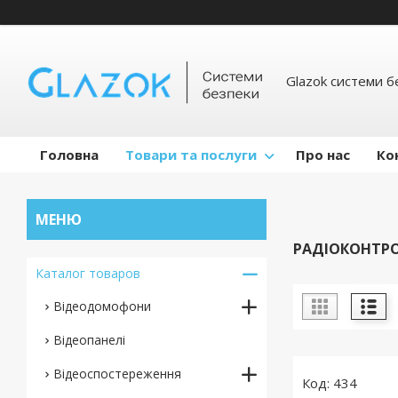
Glazok системи б
Головна
Товари та послуги
Про нас
Ко
РАДІОКОНТРО
Каталог товаров
Відеодомофони
Відеопанелі
Відеоспостереження
434