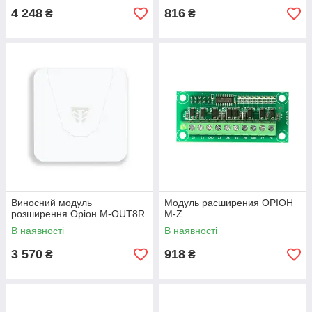
4 248
816
₴
₴
Виносний модуль
Модуль расширения ОРІОН
розширення Оріон M-OUT8R
M-Z
В наявності
В наявності
3 570
918
₴
₴