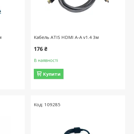
м
Кабель ATIS HDMI A-A v1.4 3м
176 ₴
В наявності
Купити
109285