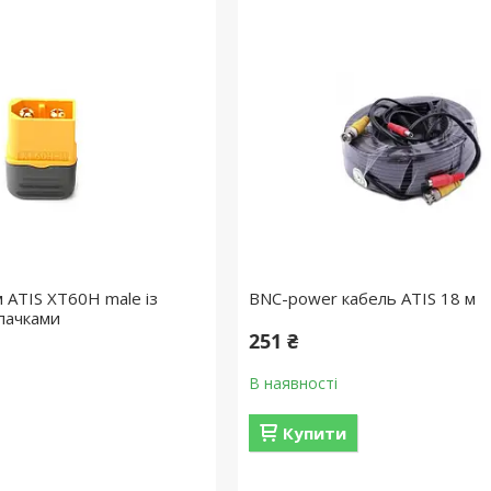
 ATIS XT60H male із
BNC-power кабель ATIS 18 м
пачками
251 ₴
В наявності
Купити