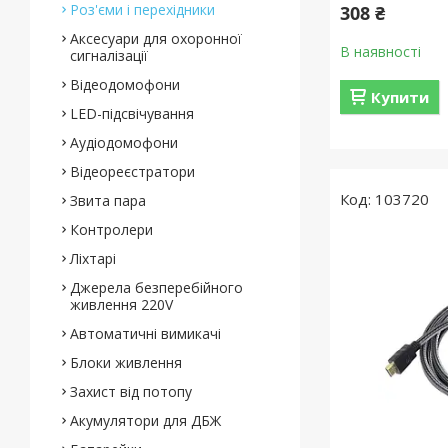
Роз'єми і перехідники
308 ₴
Аксесуари для охоронної
В наявності
сигналізації
Відеодомофони
Купити
LED-підсвічування
Аудіодомофони
Відеореєстратори
103720
Звита пара
Контролери
Ліхтарі
Джерела безперебійного
живлення 220V
Автоматичні вимикачі
Блоки живлення
Захист від потопу
Акумулятори для ДБЖ