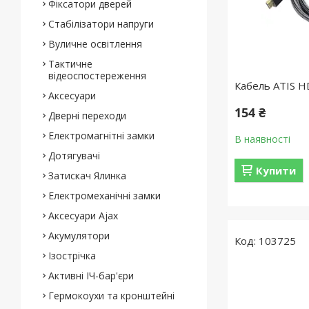
Фіксатори дверей
Стабілізатори напруги
Вуличне освітлення
Тактичне
відеоспостереження
Кабель ATIS H
Аксесуари
154 ₴
Дверні переходи
Електромагнітні замки
В наявності
Дотягувачі
Купити
Затискач Ялинка
Електромеханічні замки
Аксесуари Ajax
Акумулятори
103725
Ізострічка
Активні ІЧ-бар'єри
Гермокоухи та кронштейні