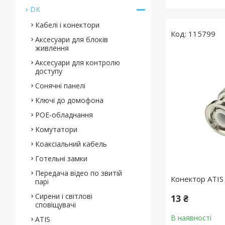
DK
Кабелі і конектори
115799
Аксесуари для блоків
живлення
Аксесуари для контролю
доступу
Сонячні панелі
Ключі до домофона
POE-обладнання
Комутатори
Коаксіальний кабель
Готельні замки
Передача відео по звитій
Конектор ATIS
парі
Сирени і світлові
13 ₴
сповіщувачі
В наявності
ATIS