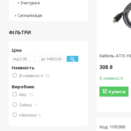
Зчитувачі
Сигналізація
ФІЛЬТРИ
Ціна
Кабель ATIS H
308 ₴
Наявність
В наявності
59
В наявності
Виробник
Купити
Atis
75
Dahua
1
Hikvision
6
109286