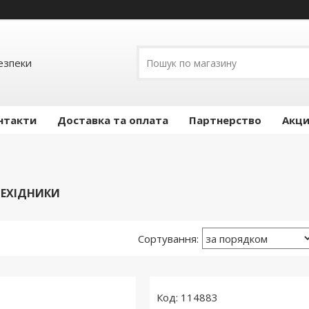
езпеки
нтакти
Доставка та оплата
Партнерство
Акц
РЕХІДНИКИ
114883