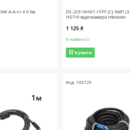
MI A-A v1.4 0.5м
DS-2CE16H0T-ITPF (C) 5МП (3
HDTVI відеокамера Hikvision
1 125 ₴
В наявності
Купити
103723