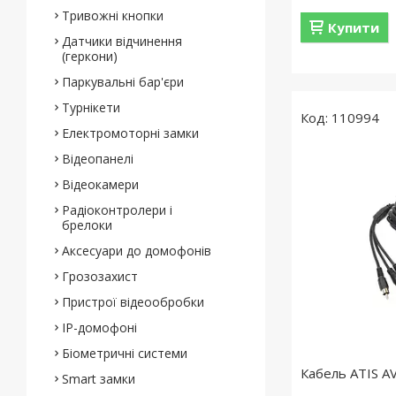
Тривожні кнопки
Купити
Датчики відчинення
(геркони)
Паркувальні бар'єри
Турнікети
110994
Електромоторні замки
Відеопанелі
Відеокамери
Радіоконтролери і
брелоки
Аксесуари до домофонів
Грозозахист
Пристрої відеообробки
IP-домофоні
Біометричні системи
Кабель ATIS A
Smart замки