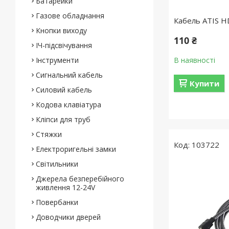
Батарейки
Газове обладнання
Кабель ATIS HD
Кнопки виходу
110 ₴
ІЧ-підсвічування
Інструменти
В наявності
Сигнальний кабель
Купити
Силовий кабель
Кодова клавіатура
Кліпси для труб
Стяжки
103722
Електроригельні замки
Світильники
Джерела безперебійного
живлення 12-24V
Повербанки
Доводчики дверей