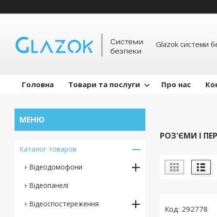
Glazok системи б
Головна
Товари та послуги
Про нас
Ко
РОЗ'ЄМИ І ПЕ
Каталог товаров
Відеодомофони
Відеопанелі
Відеоспостереження
292778