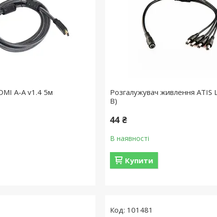
DMI A-A v1.4 5м
Розгалужувач живлення ATIS L4
B)
44 ₴
В наявності
Купити
101481