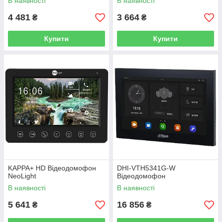
В наявності
В наявності
4 481
3 664
₴
₴
Купити
Купити
KAPPA+ HD Відеодомофон
DHI-VTH5341G-W
NeoLight
Відеодомофон
В наявності
В наявності
5 641
16 856
₴
₴