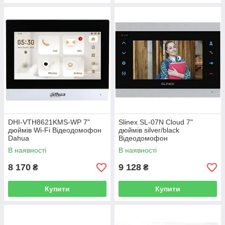
DHI-VTH8621KMS-WP 7"
Slinex SL-07N Cloud 7"
дюймів Wi-Fi Відеодомофон
дюймів silver/black
Dahua
Відеодомофон
В наявності
В наявності
8 170
9 128
₴
₴
Купити
Купити