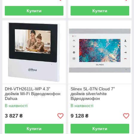
Купити
Купити
DHI-VTH2611L-WP 4.3"
Slinex SL-07N Cloud 7"
дюймів Wi-Fi Відеодомофон
дюймів silver/white
Dahua
Відеодомофон
В наявності
В наявності
3 827
9 128
₴
₴
Купити
Купити