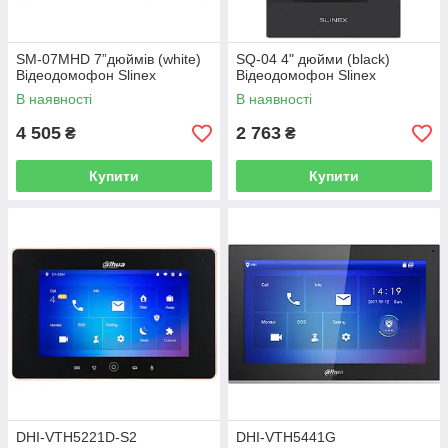
SM-07MHD 7”дюймів (white)
SQ-04 4" дюйми (black)
Відеодомофон Slinex
Відеодомофон Slinex
В наявності
В наявності
4 505
2 763
₴
₴
Купити
Купити
DHI-VTH5221D-S2
DHI-VTH5441G