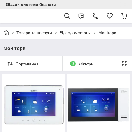
Glazok системи безпеки
Товари та послуги
Відеодомофони
Монітори
Монітори
Сортування
0
Фільтри