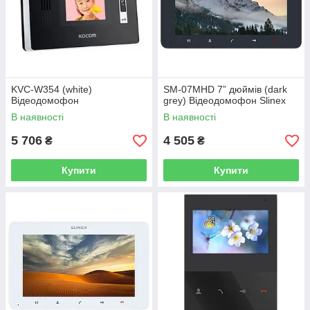
KVC-W354 (white)
SM-07MHD 7” дюймів (dark
Відеодомофон
grey) Відеодомофон Slinex
В наявності
В наявності
5 706
4 505
₴
₴
Купити
Купити