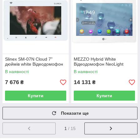
Slinex SM-07N Cloud 7"
MEZZO Hybrid White
дюймів white Відеодомофон
Відеодомофон NeoLight
В наявності
В наявності
7 676
14 131
₴
₴
Купити
Купити
Показати ще
1
/ 15