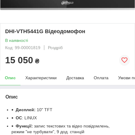
DHI-VTH5441G Відеодомофон
В наявності
Код: 99-00001819
Роздріб
15 050
₴
Опис
Характеристики
Доставка
Оплата
Умови п
Опис
Дисплей:
10" TFT
ОС
: LINUX
Функції:
запис текстових та відео повідомлень,
режим "не турбувати", 9 дод. станцій