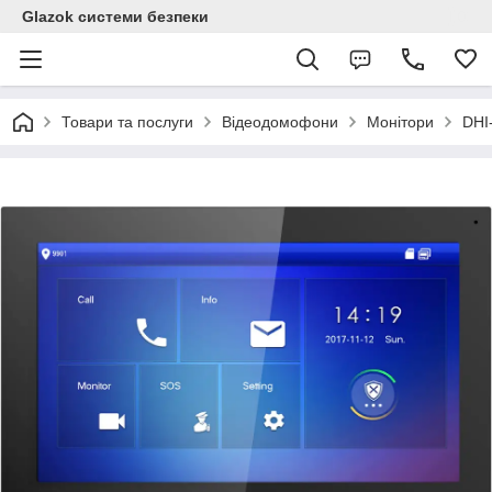
Glazok системи безпеки
Товари та послуги
Відеодомофони
Монітори
DHI