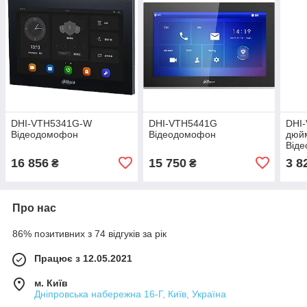
DHI-VTH5341G-W
DHI-VTH5441G
DHI-
Відеодомофон
Відеодомофон
дюйм
Від
16 856
15 750
3 8
₴
₴
Про нас
86% позитивних з 74 відгуків за рік
Працює з 12.05.2021
м. Київ
Дніпровська набережна 16-Г, Київ, Україна