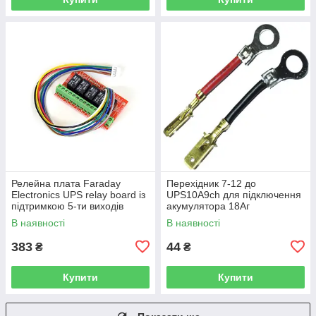
Релейна плата Faraday
Перехідник 7-12 до
Electronics UPS relay board із
UPS10A9ch для підключення
підтримкою 5-ти виходів
акумулятора 18Аг
В наявності
В наявності
383
44
₴
₴
Купити
Купити