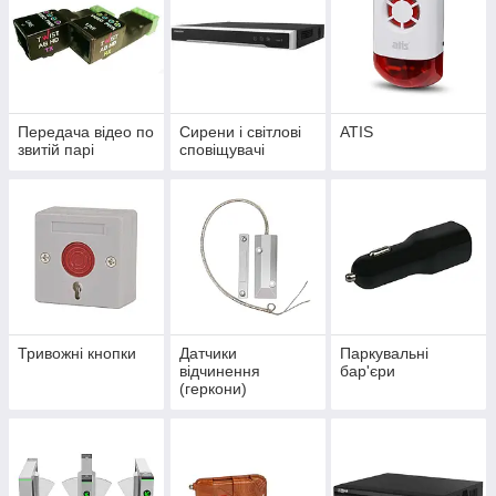
Передача відео по
Сирени і світлові
ATIS
звитій парі
сповіщувачі
Тривожні кнопки
Датчики
Паркувальні
відчинення
бар'єри
(геркони)