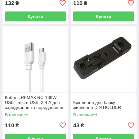
132
110
₴
₴
Купити
Купити
Кабель REMAX RC-138W
USB - micro USB, 2.4 А для
Кріплення для блоку
заряджання та передавання
живлення DIN HOLDER
даних
В наявності
В наявності
110
43
₴
₴
Купити
Купити