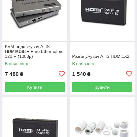
KVM-подовжувач ATIS
HDMI/USB +IR по Ethernet до
120 м (1080p)
Розгалужувач ATIS HDMI1X2
В наявності
В наявності
7 480
1 540
₴
₴
Купити
Купити