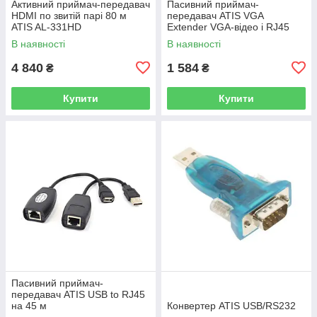
Активний приймач-передавач
Пасивний приймач-
HDMI по звитій парі 80 м
передавач ATIS VGA
ATIS AL-331HD
Extender VGA-відео і RJ45
В наявності
В наявності
4 840
1 584
₴
₴
Купити
Купити
Пасивний приймач-
передавач ATIS USB to RJ45
на 45 м
Конвертер ATIS USB/RS232