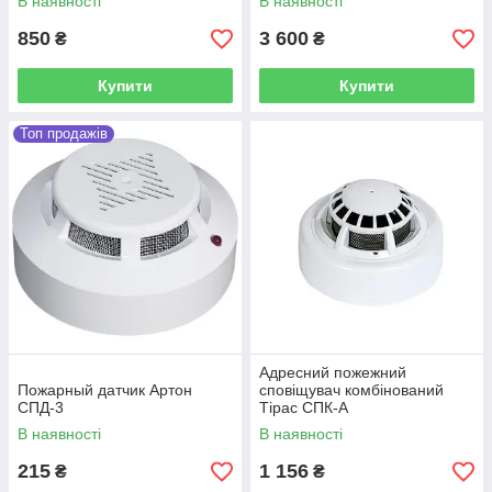
В наявності
В наявності
850
3 600
₴
₴
Купити
Купити
Топ продажів
Адресний пожежний
Пожарный датчик Артон
сповіщувач комбінований
СПД-3
Тірас СПК-А
В наявності
В наявності
215
1 156
₴
₴