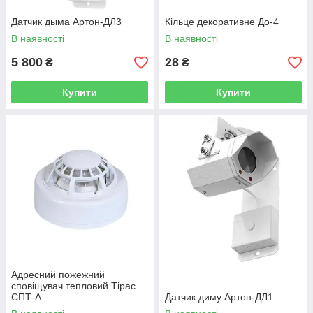
Датчик дыма Артон-ДЛ3
Кільце декоративне До-4
В наявності
В наявності
5 800
28
₴
₴
Купити
Купити
Адресний пожежний
сповіщувач тепловий Тірас
СПТ-А
Датчик диму Артон-ДЛ1