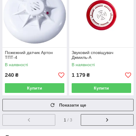
Пожежний датчик Артон
Звуковий сповіщувач
ТПТ-4
Джмиль-А
В наявності
В наявності
240
1 179
₴
₴
Купити
Купити
Показати ще
1
/ 3