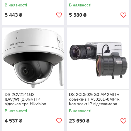
В наявності
В наявності
5 443
5 580
₴
₴
DS-2CV2141G2-
DS-2CD5026G0-AP 2МП +
IDW(W) (2.8мм) IP
объектив HV3816D-8MPIR
відеокамера Hikvision
Комплект IP відеокамера
Hikvision
В наявності
В наявності
4 537
23 650
₴
₴