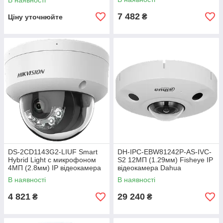
В наявності
7 482
₴
Ціну уточнюйте
DS-2CD1143G2-LIUF Smart
DH-IPC-EBW81242P-AS-IVC-
Hybrid Light с микрофоном
S2 12МП (1.29мм) Fisheye IP
4МП (2.8мм) IP відеокамера
відеокамера Dahua
Hikvision
В наявності
В наявності
4 821
29 240
₴
₴