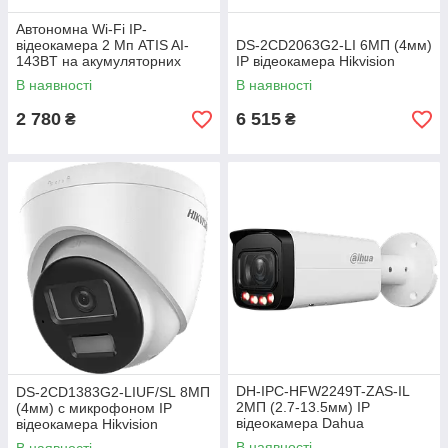
Автономна Wi-Fi IP-
відеокамера 2 Мп ATIS AI-
DS-2CD2063G2-LI 6МП (4мм)
143BT на акумуляторних
IP відеокамера Hikvision
батареях з підтримкою Tuya
В наявності
В наявності
Smart
2 780
6 515
₴
₴
DH-IPC-HFW2249T-ZAS-IL
DS-2CD1383G2-LIUF/SL 8МП
2МП (2.7-13.5мм) IP
(4мм) с микрофоном IP
відеокамера Dahua
відеокамера Hikvision
В наявності