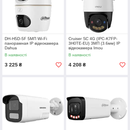
DH-H5D-5F 5МП Wi-Fi
Cruiser SC 4G (IPC-K7FP-
панорамная IP відеокамера
3H0TE-EU) 3МП (3.6мм) IP
Dahua
відеокамера Imou
В наявності
В наявності
3 225
4 208
₴
₴