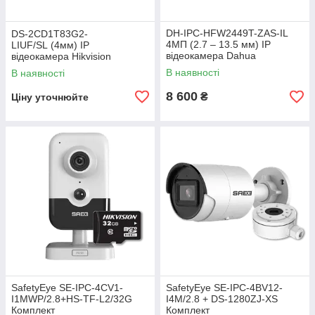
DH-IPC-HFW2449T-ZAS-IL
DS-2CD1T83G2-
4МП (2.7 – 13.5 мм) IP
LIUF/SL (4мм) IP
відеокамера Dahua
відеокамера Hikvision
В наявності
В наявності
8 600
₴
Ціну уточнюйте
SafetyEye SE-IPC-4CV1-
SafetyEye SE-IPC-4BV12-
I1MWP/2.8+HS-TF-L2/32G
I4M/2.8 + DS-1280ZJ-XS
Комплект
Комплект