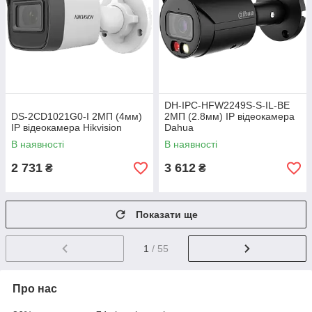
DH-IPC-HFW2249S-S-IL-BE
DS-2CD1021G0-I 2МП (4мм)
2МП (2.8мм) IP відеокамера
IP відеокамера Hikvision
Dahua
В наявності
В наявності
2 731
3 612
₴
₴
Показати ще
1
/ 55
Про нас