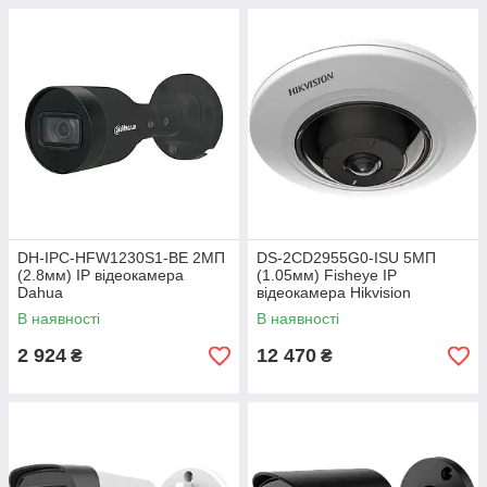
DH-IPC-HFW1230S1-BE 2МП
DS-2CD2955G0-ISU 5МП
(2.8мм) IP відеокамера
(1.05мм) Fisheye IP
Dahua
відеокамера Hikvision
В наявності
В наявності
2 924
12 470
₴
₴