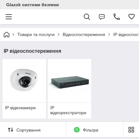
Glazok системи безпеки
Товари та послуги
Відеоспостереження
IP відеоспо
IP відеоспостереження
IP відеокамери
IP
відеореєстратори
Сортування
0
Фільтри