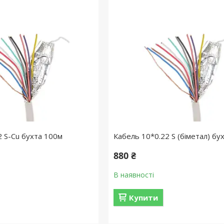
2 S-Cu бухта 100м
Кабель 10*0.22 S (біметал) бу
880 ₴
В наявності
Купити