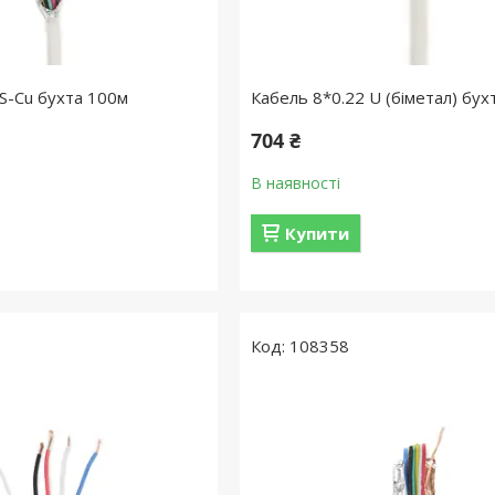
 S-Cu бухта 100м
Кабель 8*0.22 U (біметал) бух
704 ₴
В наявності
Купити
108358