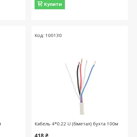
Купити
100130
м
Кабель 4*0.22 U (біметал) бухта 100м
418 ₴