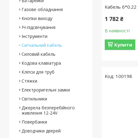
Батарейки
Кабель 6*0.22
Газове обладнання
1 782 ₴
Кнопки виходу
ІЧ-підсвічування
В наявності
Інструменти
Купити
Сигнальний кабель
Силовий кабель
Кодова клавіатура
Кліпси для труб
100198
Стяжки
Електроригельні замки
Світильники
Джерела безперебійного
живлення 12-24V
Повербанки
Доводчики дверей