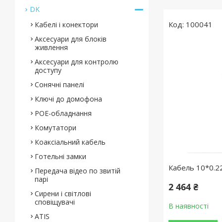
DK
100041
Кабелі і конектори
Аксесуари для блоків
живлення
Аксесуари для контролю
доступу
Сонячні панелі
Ключі до домофона
POE-обладнання
Комутатори
Коаксіальний кабель
Готельні замки
Кабель 10*0.2
Передача відео по звитій
парі
2 464 ₴
Сирени і світлові
сповіщувачі
В наявності
ATIS