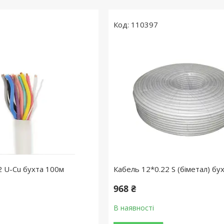
110397
2 U-Cu бухта 100м
Кабель 12*0.22 S (біметал) бу
968 ₴
В наявності