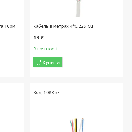
та 100м
Кабель в метрах 4*0.22S-Cu
13 ₴
В наявності
Купити
108357