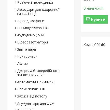
Роз'єми і перехідники
В наявності
Аксесуари для охоронної
сигналізації
Купити
Відеодомофони
LED-підсвічування
Аудіодомофони
Відеореєстратори
100160
Звита пара
Контролери
Ліхтарі
Джерела безперебійного
живлення 220V
Автоматичні вимикачі
Блоки живлення
Захист від потопу
Акумулятори для ДБЖ