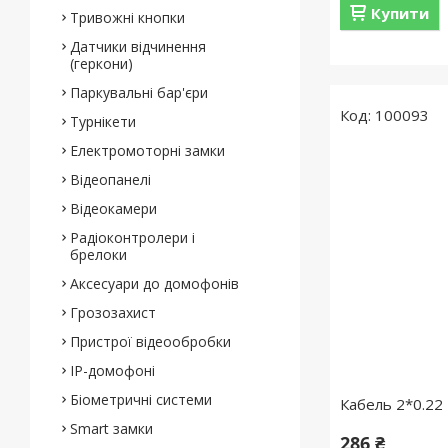
Купити
Тривожні кнопки
Датчики відчинення
(геркони)
Паркувальні бар'єри
100093
Турнікети
Електромоторні замки
Відеопанелі
Відеокамери
Радіоконтролери і
брелоки
Аксесуари до домофонів
Грозозахист
Пристрої відеообробки
IP-домофоні
Біометричні системи
Кабель 2*0.22 
Smart замки
286 ₴