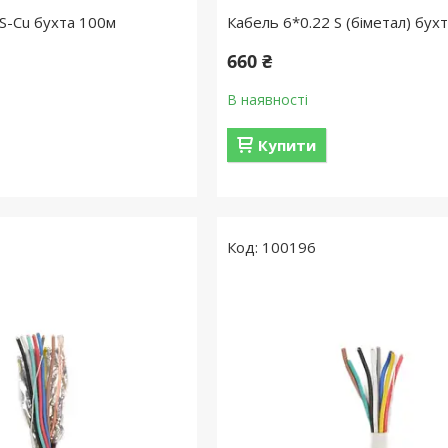
 S-Cu бухта 100м
Кабель 6*0.22 S (біметал) бух
660 ₴
В наявності
Купити
100196