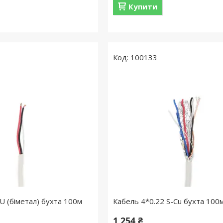
Купити
100133
U (біметал) бухта 100м
Кабель 4*0.22 S-Cu бухта 100
1 254 ₴