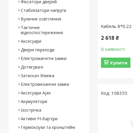
Фіксатори дверей
Стабілізатори напруги
Вуличне освітлення
Кабель 8*0.22
Тактичне
відеоспостереження
2 618 ₴
Аксесуари
В наявності
Дверні переходи
Електромагнітні замки
Купити
Дотягувачі
Затискач Ялинка
Електромеханічні замки
Аксесуари Ajax
108355
Акумулятори
Ізострічка
Активні ІЧ-бар'єри
Гермокоухи та кронштейні