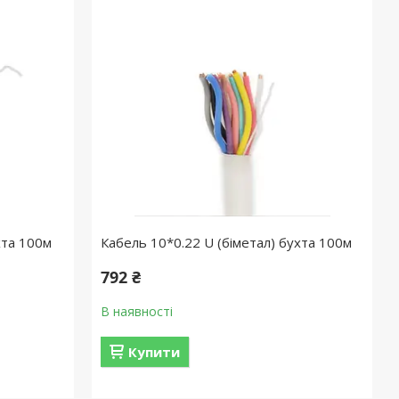
хта 100м
Кабель 10*0.22 U (біметал) бухта 100м
792 ₴
В наявності
Купити