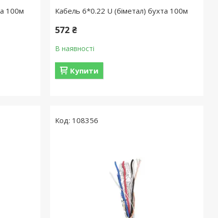
та 100м
Кабель 6*0.22 U (біметал) бухта 100м
572 ₴
В наявності
Купити
108356