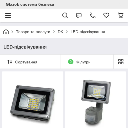
Glazok системи безпеки
Товари та послуги
DK
LED-підсвічування
LED-підсвічування
Сортування
0
Фільтри