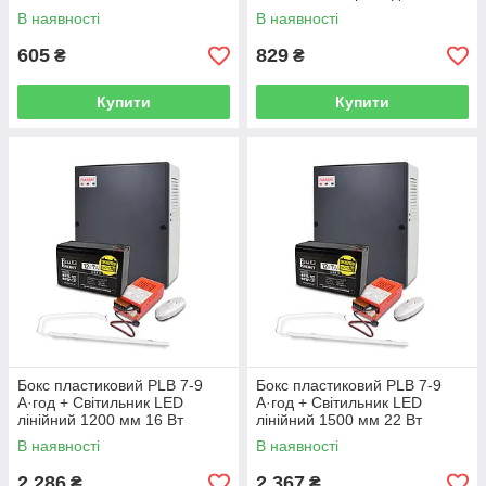
руху
В наявності
В наявності
605
829
₴
₴
Купити
Купити
Бокс пластиковий PLB 7-9
Бокс пластиковий PLB 7-9
А·год + Світильник LED
А·год + Світильник LED
лінійний 1200 мм 16 Вт
лінійний 1500 мм 22 Вт
6500K + БП UPS 35W Smart
6500K + БП UPS 35W Smart
В наявності
В наявності
ASCH PL + FEP-127 +
ASCH PL + FEP-127 +
Перемикач
Перемикач
2 286
2 367
₴
₴