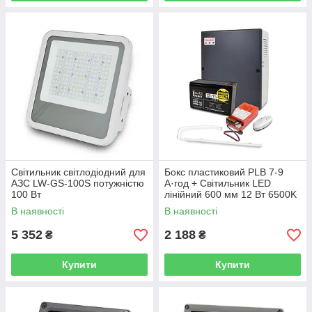
Світильник світлодіодний для
Бокс пластиковий PLB 7-9
АЗС LW-GS-100S потужністю
А·год + Світильник LED
100 Вт
лінійний 600 мм 12 Вт 6500K
+ БП UPS 35W Smart ASCH
В наявності
В наявності
PL + FEP-127 + Перемикач
5 352
2 188
₴
₴
Купити
Купити