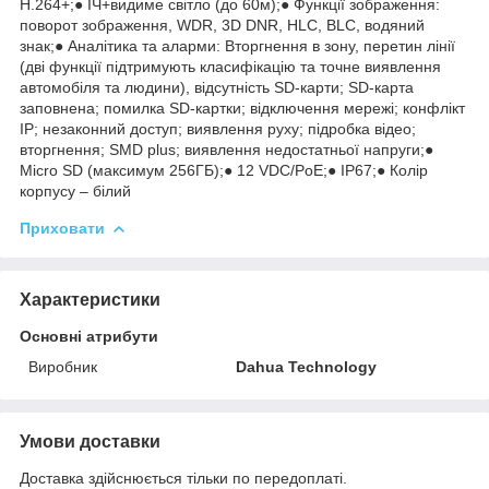
H.264+;● ІЧ+видиме світло (до 60м);● Функції зображення:
поворот зображення, WDR, 3D DNR, HLC, BLC, водяний
знак;● Аналітика та аларми: Вторгнення в зону, перетин лінії
(дві функції підтримують класифікацію та точне виявлення
автомобіля та людини), відсутність SD-карти; SD-карта
заповнена; помилка SD-картки; відключення мережі; конфлікт
IP; незаконний доступ; виявлення руху; підробка відео;
вторгнення; SMD plus; виявлення недостатньої напруги;●
Micro SD (максимум 256ГБ);● 12 VDC/PoE;● IP67;● Колір
корпусу – білий
Приховати
Характеристики
Основні атрибути
Виробник
Dahua Technology
Умови доставки
Доставка здійснюється тільки по передоплаті.