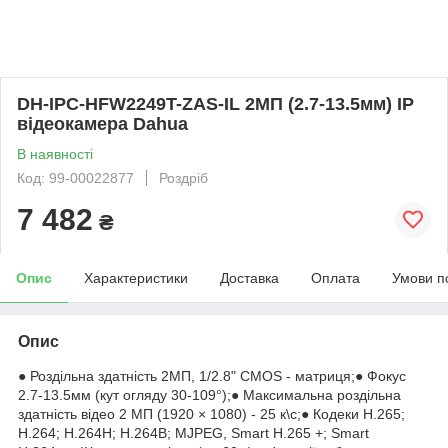
DH-IPC-HFW2249T-ZAS-IL 2МП (2.7-13.5мм) IP
відеокамера Dahua
В наявності
Код: 99-00022877
Роздріб
7 482
₴
Опис
Характеристики
Доставка
Оплата
Умови п
Опис
● Роздільна здатність 2МП, 1/2.8" CMOS - матриця;● Фокус
2.7-13.5мм (кут огляду 30-109°);● Максимальна роздільна
здатність відео 2 МП (1920 × 1080) - 25 к\с;● Кодеки H.265;
H.264; H.264H; H.264B; MJPEG, Smart H.265 +; Smart