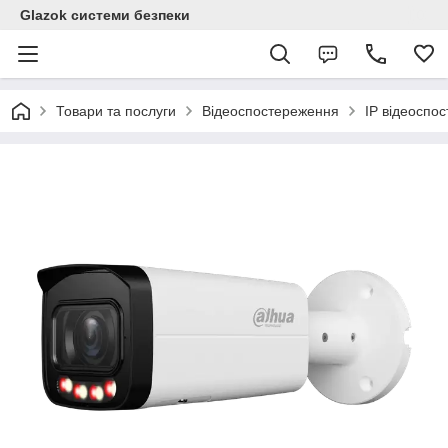
Glazok системи безпеки
Товари та послуги
Відеоспостереження
IP відеоспо