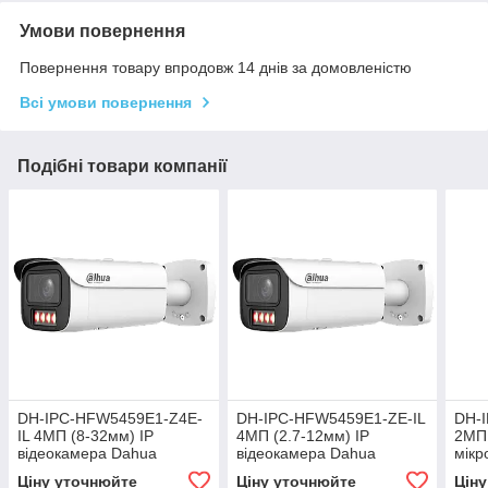
Умови повернення
Повернення товару впродовж 14 днів за домовленістю
Всі умови повернення
Подібні товари компанії
DH-IPC-HFW5459E1-Z4E-
DH-IPC-HFW5459E1-ZE-IL
DH-
IL 4МП (8-32мм) IP
4МП (2.7-12мм) IP
2МП 
відеокамера Dahua
відеокамера Dahua
мікр
віде
Ціну уточнюйте
Ціну уточнюйте
Цін