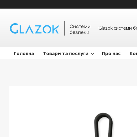
Glazok системи б
Головна
Товари та послуги
Про нас
Ко