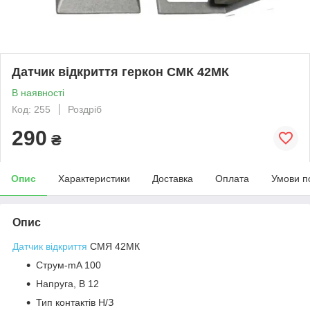
Датчик відкриття геркон СМК 42МК
В наявності
Код: 255
Роздріб
290
₴
Опис
Характеристики
Доставка
Оплата
Умови п
Опис
Датчик відкриття
СМЯ 42МК
Струм-mA 100
Напруга, В 12
Тип контактів Н/З