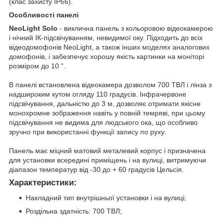
(клас захисту IP66).
Особливості панелі
NeoLight Solo
- виклична панель з кольоровою відеокамерою
і нічний ІК-підсвічуванням, невидимої оку. Підходить до всіх
відеодомофонів NeoLight, а також інших моделях аналогових
домофонів, і забезпечує хорошу якість картинки на моніторі
розміром до 10 ".
В панелі встановлена відеокамера дозволом 700 ТВЛ і лінза з
надшироким кутом огляду 110 градусів. Інфрачервоне
підсвічування, дальністю до 3 м, дозволяє отримати якісне
монохромне зображення навіть у повній темряві, при цьому
підсвічування не видима для людського ока, що особливо
зручно при використанні функції запису по руху.
Панель має міцний матовий металевий корпус і призначена
для установки всередині приміщень і на вулиці, витримуючи
діапазон температур від -30 до + 60 градусів Цельсія.
Характеристики:
Накладний тип внутрішньої установки і на вулиці;
Роздільна здатність: 700 ТВЛ;