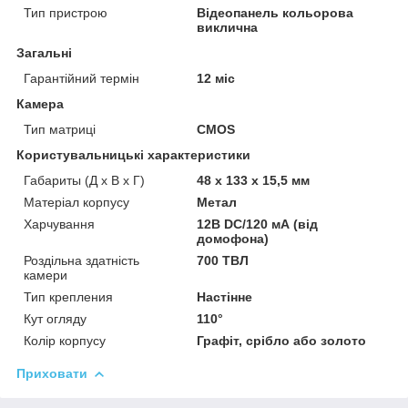
Тип пристрою
Відеопанель кольорова
виклична
Загальні
Гарантійний термін
12 міс
Камера
Тип матриці
CMOS
Користувальницькі характеристики
Габариты (Д х В х Г)
48 х 133 х 15,5 мм
Матеріал корпусу
Метал
Харчування
12В DC/120 мА (від
домофона)
Роздільна здатність
700 ТВЛ
камери
Тип крепления
Настінне
Кут огляду
110°
Колір корпусу
Графіт, срібло або золото
Приховати