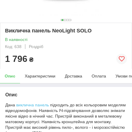
Виклична панель NeoLight SOLO
В наявності
Код: 638
Роздріб
1 796
₴
Опис
Характеристики
Доставка
Оплата
Умови п
Опис
Дана
виклична панель
підходить до всіх кольоровим моделям
відеодомофонів. Наявність ІЧ-підсвічування дозволяє знімати
якісне відео в нічний час. Пристрій виконаний в металевому
матовому корпусі. Наявність кронштейна для монтажу.
Пристрій має високий рівень пило-, волого - і морозостійкістю