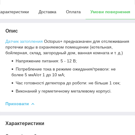
арактеристики
Доставка
Оплата
Умови повернення
Опис
Датчик затопления
Octopus+ предназначен для отслеживания
протечки воды в охраняемом помещении (котельная,
бойлерная, склад, загородный дом, ванная комната и т. д.)
Напряжение питания: 5 - 12 В;
Потребление тока в режиме ожидания/тревоги: не
более 5 мкА/от 1 до 10 мА;
Час готовності детектора до роботи: не більше 1 сек;
Виконаний у герметичному металевому корпусі.
Приховати
Характеристики