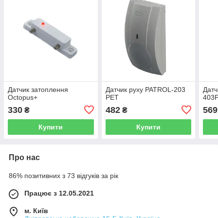
Датчик затоплення
Датчик руху PATROL-203
Датч
Octopus+
PET
403
330
482
569
₴
₴
Купити
Купити
Про нас
86% позитивних з 73 відгуків за рік
Працює з 12.05.2021
м. Київ