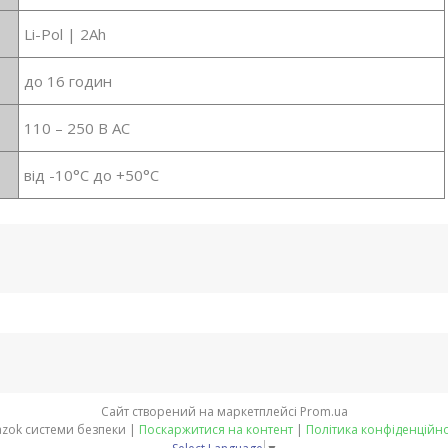
Li-Pol | 2Ah
до 16 годин
110 – 250 В AC
від -10°С до +50°С
Сайт створений на маркетплейсі
Prom.ua
Glazok системи безпеки |
Поскаржитися на контент
|
Політика конфіденційно