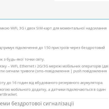
мкою WiFi, 3G і двох SIM-карт для моментальної надсилання
підтримує підключення до 150 пристроїв через бездротовий
 з будь-якої точки світу.
зку – WiFi, Ethernet і 2G/3G мережі мобільних операторів (дві
ити сигнали тривоги (sms-повідомлення | push повідомлення
оту до 16 годин від вбудованого резервного акумулятора.
могою мобільного додатку, а датчики підключаються в один
rtBracket.
стеми бездротової сигналізації