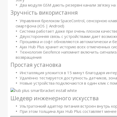
Два модуля GSM дають резервні канали зв'язку на
Зручність використання
Управління брелоком SpaceControl, сенсорною кла
смартфона (iOS | Android)
Система работает даже при очень плохом качестве
Двухсторонняя связь с устройствами дает возмож
Прошивка и софт обновляются автоматически и б
Ajax Hub Plus хранит историю всех отмеченных с
Технология Geofence напомнит включить сигнали
возвращения
Простая установка
Инсталляция уложится в 15 минут благодаря инте
Удалённо тестируется доступность датчиков, зон
Новые устройства подключаются в один клик с п
Шедевр инженерного искусства
Ультратонкий адаптер питания встроен внутрь ко
При этом толщина Ajax Hub Plus составляет менее