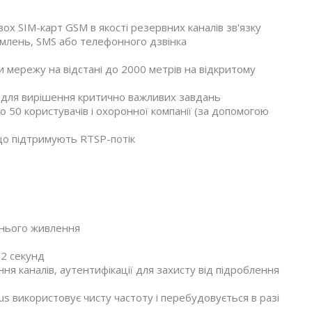
вох SIM-карт GSM в якості резервних каналів зв'язку
млень, SMS або телефонного дзвінка
и мережу на відстані до 2000 метрів на відкритому
і для вирішення критично важливих завдань
 50 користувачів і охоронної компанії (за допомогою
 що підтримують RTSP-потік
шнього живлення
12 секунд
я каналів, аутентифікації для захисту від підроблення
us використовує чисту частоту і перебудовується в разі