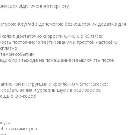
 випадок відключення інтернету
віатурою KeyPad з допомогою безкоштовних додатків для
 связи: достаточно скорости GPRS 0,5 кбит/сек
ность постоянного тестирования и простой настройки
есплатно
истемой событий
зацию при выходе из помещения и выключить после
рактивной инструкции и креплениям SmartBracket
а срабатывания и уровень шума в радиоэфире
омощью QR-кодов
рпуса
 4-х сантиметров