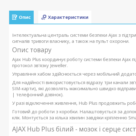
Опис
Характеристики
Інтелектуальна централь системи безпеки Ajax з підтри
сигналів тривоги власнику, а також на пульт охорони.
Опис товару
Ajax Hub Plus координує роботу системи безпеки Ajax 
протокол зв'язку Jeweller.
Управління хабом здійснюється через мобільний додаток
Для надійності використовується відразу три канали зв'я
SIM-карти), які дозволять максимально швидко відправ
| телефонний дзвінок).
У разі відключення живлення, Hub Plus продовжить роб
Готовий до роботи з коробки. Налаштовується за допо
клік. Монтується за кілька хвилин завдяки кріпленню Sma
AJAX Hub Plus білий - мозок і серце си