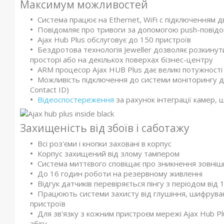
Максимум можливостей
Система працює на Ethernet, WiFi c підключенням д
Повідомляє про тривоги за допомогою push-повідо
Ajax Hub Plus обслуговує до 150 пристроїв
Бездротова технологія Jeweller дозволяє розкинут
просторі або на декількох поверхах бізнес-центру
ARM процесор Ajax HUB Plus дає великі потужност
Можливість підключення до системи моніторингу до
Contact ID)
Відеоспостереження
за рахунок інтеграції камер,
Захищеність від збоїв і саботажу
Всі роз'єми і кнопки заховані в корпус
Корпус захищений від злому тампером
Система миттєвого сповіщає про зникнення зовні
До 16 годин роботи на резервному живленні
Відгук датчиків перевіряється пінгу з періодом від 
Працюють системи захисту від глушіння, шифруванн
пристроїв
Для зв'язку з кожним пристроєм мережі Ajax Hub Pl
збігу