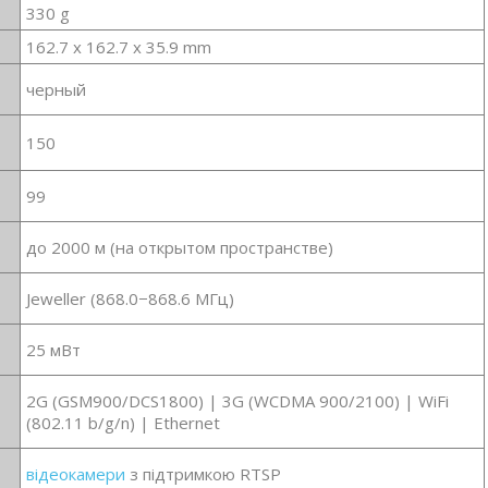
330 g
162.7 x 162.7 x 35.9 mm
черный
150
99
до 2000 м (на открытом пространстве)
Jeweller (868.0−868.6 МГц)
25 мВт
2G (GSM900/DCS1800) | 3G (WCDMA 900/2100) | WiFi
(802.11 b/g/n) | Ethernet
відеокамери
з підтримкою RTSP