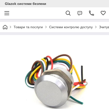
Glazok системи безпеки
Товари та послуги
Системи контролю доступу
Зчитув