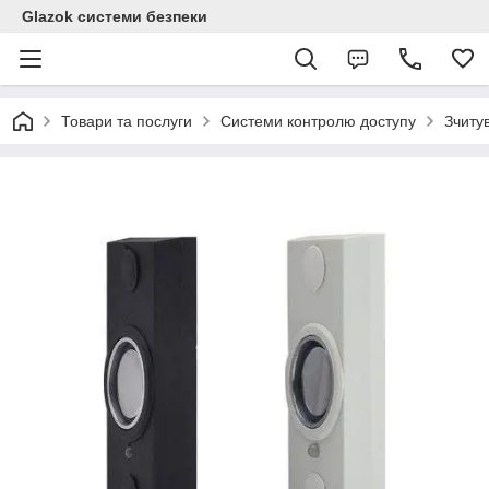
Glazok системи безпеки
Товари та послуги
Системи контролю доступу
Зчитув