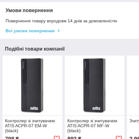
Умови повернення
Повернення товару впродовж 14 днів за домовленістю
Всі умови повернення
Подібні товари компанії
Контролер зі зчитувачем
Контролер зі зчитувачем
Зчит
ATIS ACPR-07 EM-W
ATIS ACPR-07 MF-W
(black)
(black)
798
892
2 9
₴
₴