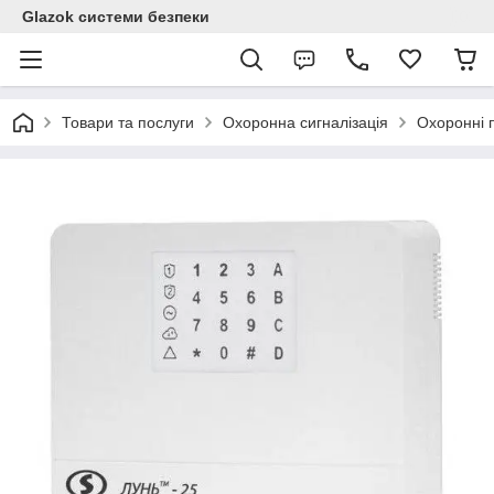
Glazok системи безпеки
Товари та послуги
Охоронна сигналізація
Охоронні 