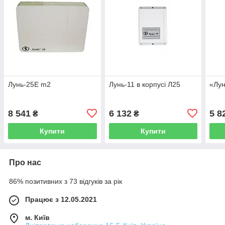
Лунь-25Е m2
Лунь-11 в корпусі Л25
«Лун
8 541
6 132
5 8
₴
₴
Купити
Купити
Про нас
86% позитивних з 73 відгуків за рік
Працює з 12.05.2021
м. Київ