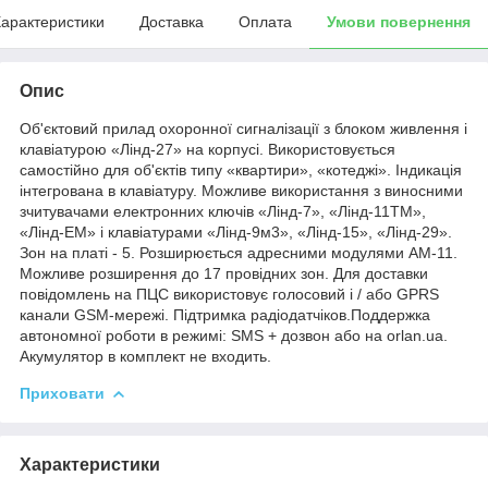
арактеристики
Доставка
Оплата
Умови повернення
Опис
Об'єктовий прилад охоронної сигналізації з блоком живлення і
клавіатурою «Лінд-27» на корпусі. Використовується
самостійно для об'єктів типу «квартири», «котеджі». Індикація
інтегрована в клавіатуру. Можливе використання з виносними
зчитувачами електронних ключів «Лінд-7», «Лінд-11ТМ»,
«Лінд-ЕМ» і клавіатурами «Лінд-9м3», «Лінд-15», «Лінд-29».
Зон на платі - 5. Розширюється адресними модулями АМ-11.
Можливе розширення до 17 провідних зон. Для доставки
повідомлень на ПЦС використовує голосовий і / або GPRS
канали GSM-мережі. Підтримка радіодатчіков.Поддержка
автономної роботи в режимі: SMS + дозвон або на orlan.ua.
Акумулятор в комплект не входить.
Приховати
Характеристики