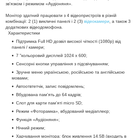
зв'язком і режимом «Аудіоняня».
Монітор здатний працювати з 4 відеопристроїв в різній
комбінації: 2 (1) викличні панелі і 2 (3)
відеокамери
, а також 3
додаткових відеодомофона.
Характеристики
Підтримка Full HD дозвіл високої чіткості (1080р) від
панелі / камери;
7 "кольоровий дисплей 1024 х 600;
Сенсорні кнопки управління з підсвічуванням;
Зручне меню українською, російською та англійською
мовами;
Автоотвтетчік, запис повідомлень;
Вбудована пам'ять до 64 кадрів;
Слот для карти пам'яті micro SD;
Режим «Фоторамка», вбудований медіаплеєр;
Функція «Аудіоняня»;
Нічний режим;
Харчування монітора: блок живлення 14.5В (входить в