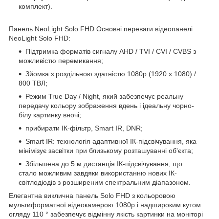
комплект).
Панель NeoLight Solo FHD Основні переваги відеопанелі
NeoLight Solo FHD:
Підтримка форматів сигналу AHD / TVI / CVI / CVBS з
можливістю перемикання;
Зйомка з роздільною здатністю 1080p (1920 х 1080) /
800 ТВЛ;
Режим True Day / Night, який забезпечує реальну
передачу кольору зображення вдень і ідеальну чорно-
білу картинку вночі;
прибирати ІК-фільтр, Smart IR, DNR;
Smart IR: технологія адаптивної ІК-підсвічування, яка
мінімізує засвітки при близькому розташуванні об'єкта;
Збільшена до 5 м дистанція ІК-підсвічування, що
стало можливим завдяки використанню нових ІК-
світлодіодів з розширеним спектральним діапазоном.
Елегантна виклична панель Solo FHD з кольоровою
мультиформатної відеокамерою 1080p і надшироким кутом
огляду 110 ° забезпечує відмінну якість картинки на моніторі