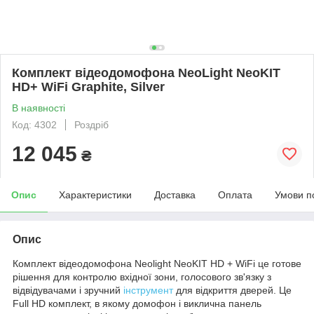
Комплект відеодомофона NeoLight NeoKIT
HD+ WiFi Graphite, Silver
В наявності
Код: 4302
Роздріб
12 045
₴
Опис
Характеристики
Доставка
Оплата
Умови п
Опис
Комплект відеодомофона Neolight NeoKIT HD + WiFi це готове
рішення для контролю вхідної зони, голосового зв'язку з
відвідувачами і зручний
інструмент
для відкриття дверей. Це
Full HD комплект, в якому домофон і виклична панель