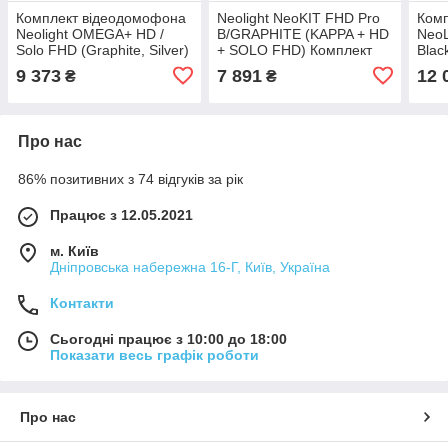
Комплект відеодомофона
Neolight NeoKIT FHD Pro
Ком
Neolight OMEGA+ HD /
B/GRAPHITE (KAPPA + HD
NeoL
Solo FHD (Graphite, Silver)
+ SOLO FHD) Комплект
Blac
відеодомофону
9 373
7 891
12 
₴
₴
Про нас
86% позитивних з 74 відгуків за рік
Працює з 12.05.2021
м. Київ
Дніпровська набережна 16-Г, Київ, Україна
Контакти
Сьогодні працює з 10:00 до 18:00
Показати весь графік роботи
Про нас