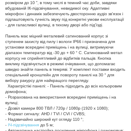
розміром до 10 ", в тому числі в темний час доби, завдяки
вбудованій ІК-підсвічування, невидимої оку. Адаптивні
мікрофон і динамік забезпечують двосторонню аудіо зв'язок і
підлаштовують гучність звуку під конкретні умови експлуатації
- для галасливої вулиці, в тихому дворі або під'їзді.
Панель має міцний металевий сатинований корпус зі
ступенем захисту від пилу і вологи IP66 і призначена для
установки всередині приміщень і на вулиці, витримуючи
діапазон температур від -30 до + 60 ° C. Сатинований метал
корпусу не сприйнятливий до відбитків пальців. Кнопка
виклику підсвічується в режимі очікування, що допомагає
швидко знайти панель в темряві. У комплект поставки входить
спеціальний кронштейн для повороту панелі на 30 ° для
вибору ракурсу для найкращого перегляду.
Характрістікі панелі: - Панель підходить до всіх кольоровим
домофона;
- Розрахована на використання всередині приміщень і на
вулиці;
- Дозвіл камери 800 ТВЛ / 720р / 1080p (1920 х 1080);
- Формат сигналу: AHD / TVI / CVI / CVBS;
- Надзвичайно широкий кут огляду 110 °;
-
ІЧ-підсвічування
до 5 м;
- Автоматична настройка посилення мікрофона і гучномовця;