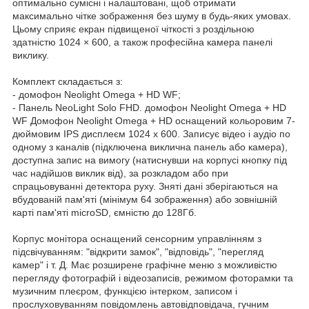
оптимально сумісні і налаштовані, щоб отримати
максимально чітке зображення без шуму в будь-яких умовах.
Цьому сприяє екран підвищеної чіткості з роздільною
здатністю 1024 × 600, а також професійна камера панелі
виклику.
Комплект складається з:
- домофон Neolight Omega + HD WF;
- Панель NeoLight Solo FHD. домофон Neolight Omega + HD
WF Домофон Neolight Omega + HD оснащений кольоровим 7-
дюймовим IPS дисплеєм 1024 х 600. Записує відео і аудіо по
одному з каналів (підключена виклична панель або камера),
доступна запис на вимогу (натиснувши на корпусі кнопку під
час надійшов виклик від), за розкладом або при
спрацьовуванні детектора руху. Зняті дані зберігаються на
вбудованій пам'яті (мінімум 64 зображення) або зовнішній
карті пам'яті microSD, ємністю до 128Гб.
Корпус монітора оснащений сенсорним управлінням з
підсвічуванням: "відкрити замок", "відповідь", "перегляд
камер" і т. Д. Має розширене графічне меню з можливістю
перегляду фотографій і відеозаписів, режимом фоторамки та
музичним плеєром, функцією інтерком, записом і
прослуховуванням повідомлень автовідповідача, гучним