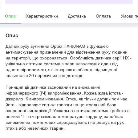
Опис
Характеристики
Доставка
Оплата
Умови п
Опис
Датчик руху вуличний Optex HX-80NAM з функцією
антимаскування призначений для відстеження руху людини
на території, що охороняється. Особливість датчика серії HX -
унікальна оптична система з пари незалежних один від
одного піроелемент, які створюють область підвищеної
щільності з 20 пересічних зон детекції.
Принцип дії датчика заснований на визначенні
інфрачервоного (ІЧ) випромінювання. Кожна жива істота -
джерело ІК випромінювання. Отже, як тільки датчик помічає
його - відправляє сигнал тривоги на центральний блок
охоронної сигналізації. Унікальна оптична система і робота в
режимі "І" чітко розпізнає температурні кордону, запобігає
виникненню помилкових спрацьовувань і не реагує на рух
птахів або невеликих тварин.