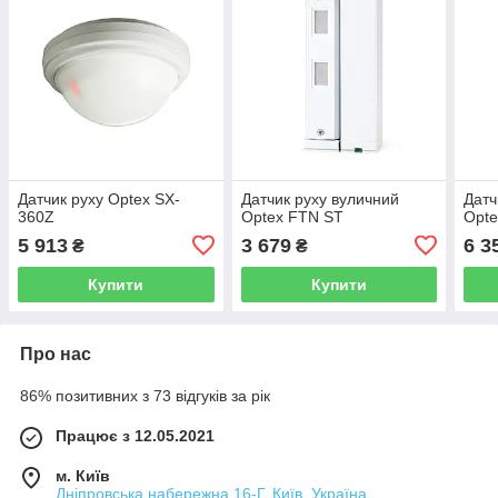
Датчик руху Optex SX-
Датчик руху вуличний
Датч
360Z
Optex FTN ST
Opte
5 913
3 679
6 3
₴
₴
Купити
Купити
Про нас
86% позитивних з 73 відгуків за рік
Працює з 12.05.2021
м. Київ
Дніпровська набережна 16-Г, Київ, Україна