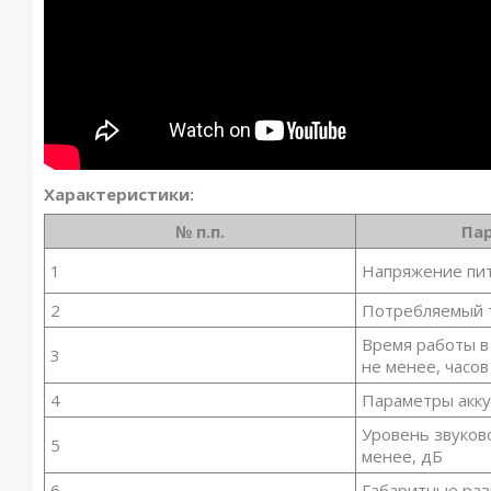
Характеристики:
№ п.п.
Па
1
Напряжение пит
2
Потребляемый т
Время работы 
3
не менее, часов
4
Параметры акк
Уровень звуков
5
менее, дБ
6
Габаритные раз