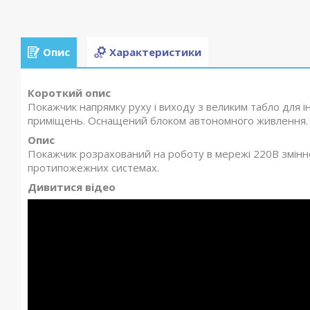
Опис
Характеристики
Короткий опис
Покажчик напрямку руху і виходу з великим табло для і
приміщень. Оснащений блоком автономного живлення.
Опис
Покажчик розрахований на роботу в мережі 220В змінн
протипожежних системах.
Дивитися відео