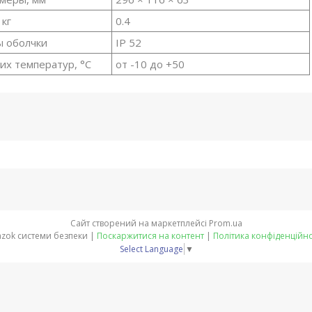
 кг
0.4
ы оболчки
IP 52
их температур, °С
от -10 до +50
Сайт створений на маркетплейсі
Prom.ua
Glazok системи безпеки |
Поскаржитися на контент
|
Політика конфіденційно
Select Language
▼