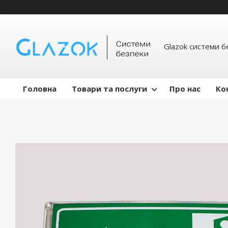
Glazok системи б
Головна
Товари та послуги
Про нас
Ко