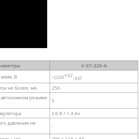
раметры
У-07-220-А
+22
ания, В
~(220
)
-33
ок не более, мА
250
в автономном режиме
5
умулятора
3.6 В / 1.4 Ач
ого давления не
-
меры, мм
296 × 116 × 63