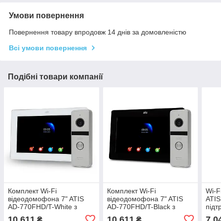
Умови повернення
Повернення товару впродовж 14 днів за домовленістю
Всі умови повернення
Подібні товари компанії
Комплект Wi-Fi
Комплект Wi-Fi
Wi-F
відеодомофонa 7" ATIS
відеодомофонa 7" ATIS
ATIS
AD-770FHD/T-White з
AD-770FHD/T-Black з
підт
підтримкою Tuya Smart +
підтримкою Tuya Smart +
10 611
10 611
7 0
₴
₴