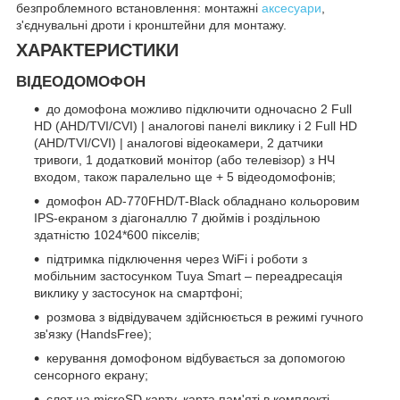
безпроблемного встановлення: монтажні
аксесуари
,
з'єднувальні дроти і кронштейни для монтажу.
ХАРАКТЕРИСТИКИ
ВІДЕОДОМОФОН
до домофона можливо підключити одночасно 2 Full
HD (AHD/TVI/CVI) | аналогові панелі виклику і 2 Full HD
(AHD/TVI/CVI) | аналогові відеокамери, 2 датчики
тривоги, 1 додатковий монітор (або телевізор) з НЧ
входом, також паралельно ще + 5 відеодомофонів;
домофон AD-770FHD/T-Black обладнано кольоровим
IPS-екраном з діагоналлю 7 дюймів і роздільною
здатністю 1024*600 пікселів;
підтримка підключення через WiFi і роботи з
мобільним застосунком Tuya Smart – переадресація
виклику у застосунок на смартфоні;
розмова з відвідувачем здійснюється в режимі гучного
зв'язку (HandsFree);
керування домофоном відбувається за допомогою
сенсорного екрану;
слот на microSD карту, карта пам'яті в комплекті,