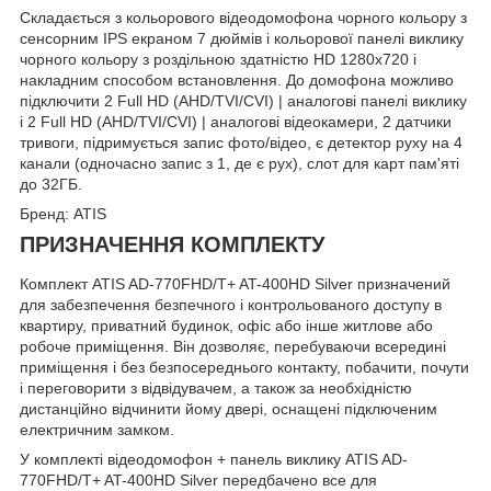
Складається з кольорового відеодомофона чорного кольору з
сенсорним IPS екраном 7 дюймів і кольорової панелі виклику
чорного кольору з роздільною здатністю HD 1280x720 і
накладним способом встановлення. До домофона можливо
підключити 2 Full HD (AHD/TVI/CVI) | аналогові панелі виклику
і 2 Full HD (AHD/TVI/CVI) | аналогові відеокамери, 2 датчики
тривоги, підримується запис фото/відео, є детектор руху на 4
канали (одночасно запис з 1, де є рух), слот для карт пам'яті
до 32ГБ.
Бренд: ATIS
ПРИЗНАЧЕННЯ КОМПЛЕКТУ
Комплект ATIS AD-770FHD/T+ AT-400HD Silver призначений
для забезпечення безпечного і контрольованого доступу в
квартиру, приватний будинок, офіс або інше житлове або
робоче приміщення. Він дозволяє, перебуваючи всередині
приміщення і без безпосереднього контакту, побачити, почути
і переговорити з відвідувачем, а також за необхідністю
дистанційно відчинити йому двері, оснащені підключеним
електричним замком.
У комплекті відеодомофон + панель виклику ATIS AD-
770FHD/T+ AT-400HD Silver передбачено все для