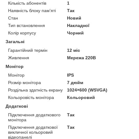
Кількість абонентів
1
Наявність блоку пам'яті
Так
Стан
Новий
Тип встановлення
Накладної
Колір корпусу
Чорний
Загальні
Гарантійний термін
12 міс
Живлення
Мережа 220В
Монітор
Монітор
IPS
Розмір монітора
7 дюйм
Роздільна здатність екрану
1024×600 (WSVGA)
Кольоровість монітора
Кольоровий
Додаткові
Підключення додаткового
Так
монітора
Підключення додаткової
Так
викличної кольоровий
відеопанелі