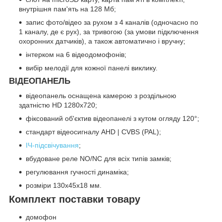
внутрішня пам'ять на 128 Мб;
запис фото/відео за рухом з 4 каналів (одночасно по
1 каналу, де є рух), за тривогою (за умови підключення
охоронних датчиків), а також автоматично і вручну;
інтерком на 6 відеодомофонів;
вибір мелодії для кожної панелі виклику.
ВІДЕОПАНЕЛЬ
відеопанель оснащена камерою з роздільною
здатністю HD 1280x720;
фіксований об'єктив відеопанелі з кутом огляду 120°;
стандарт відеосигналу AHD | CVBS (PAL);
ІЧ-підсвічування
;
вбудоване реле NO/NC для всіх типів замків;
регулювання гучності динаміка;
розміри 130х45х18 мм.
Комплект поставки товару
домофон