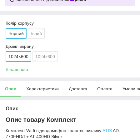
Колір корпусу
Чорний
Білий
Дозвіл екрану
1024×600
1024х600
В наявності
Опис
Характеристики
Доставка
Оплата
Умови п
Опис
Опис товару
Комплект
Комплект Wi-fi відеодомофон і панель виклику
ATIS
AD-
770FHD/T+ AT-400HD Silver.