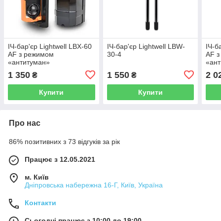
ІЧ-бар'єр Lightwell LBX-60
ІЧ-бар'єр Lightwell LBW-
ІЧ-б
AF з режимом
30-4
AF 
«антитуман»
«ан
1 350
1 550
2 0
₴
₴
Купити
Купити
Про нас
86% позитивних з 73 відгуків за рік
Працює з 12.05.2021
м. Київ
Дніпровська набережна 16-Г, Київ, Україна
Контакти
Сьогодні працює з 10:00 до 19:00