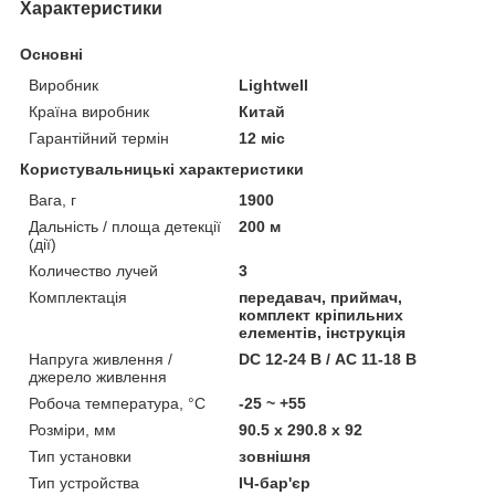
Характеристики
Основні
Виробник
Lightwell
Країна виробник
Китай
Гарантійний термін
12 міс
Користувальницькі характеристики
Вага, г
1900
Дальність / площа детекції
200 м
(дії)
Количество лучей
3
Комплектація
передавач, приймач,
комплект кріпильних
елементів, інструкція
Напруга живлення /
DC 12-24 В / AC 11-18 В
джерело живлення
Робоча температура, °C
-25 ~ +55
Розміри, мм
90.5 х 290.8 х 92
Тип установки
зовнішня
Тип устройства
ІЧ-бар'єр