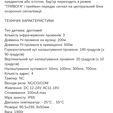
предметом або істотою, бар'єр переходить в режим
"ТРИВОГА" і приймач передає сигнал на центральний блок
охоронної сигналізації.
ТЕХНІЧНІ ХАРАКТЕРИСТИКИ
Тип датчика: дротовий
Кількість інфрачервоних променів: 3
Довжина ІЧ-променя на вулиці: 200м
Довжина ІЧ-променя в приміщенні: 600м
Горизонтальний кут налаштування променя: 180 градусів (±
90 градусів)
Вертикальний кут налаштування променя: 20 градусів (± 10
градусів)
Налаштування чутливості: 50ms, 100ms, 300ms, 700ms
Кількість адрес: 4
Тампер: NC
Виходи реле: NC/CO/COM
Живлення: DC 12-24V, AC11-18V
Споживання: 100mA max
Міра захисту: IP65
Діапазон температур: - 25°C... 55°C
Розміри: 90,5х290, 8х92мм
Вага: 1900г