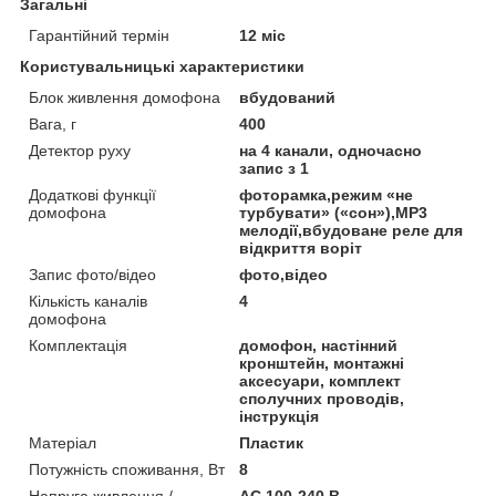
Загальні
Гарантійний термін
12 міс
Користувальницькі характеристики
Блок живлення домофона
вбудований
Вага, г
400
Детектор руху
на 4 канали, одночасно
запис з 1
Додаткові функції
фоторамка,режим «не
домофона
турбувати» («сон»),MP3
мелодії,вбудоване реле для
відкриття воріт
Запис фото/відео
фото,відео
Кількість каналів
4
домофона
Комплектація
домофон, настінний
кронштейн, монтажні
аксесуари, комплект
сполучних проводів,
інструкція
Матеріал
Пластик
Потужність споживання, Вт
8
Напруга живлення /
AC 100-240 В