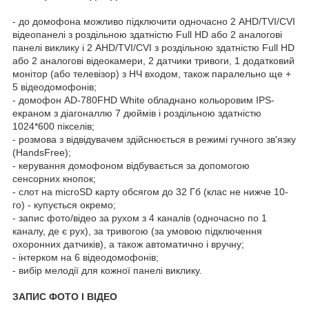
- до домофона можливо підключити одночасно 2 AHD/TVI/CVI
відеопанелі з роздільною здатністю Full HD або 2 аналогові
панелі виклику і 2 AHD/TVI/CVI з роздільною здатністю Full HD
або 2 аналогові відеокамери, 2 датчики тривоги, 1 додатковий
монітор (або телевізор) з НЧ входом, також паралельно ще +
5 відеодомофонів;
- домофон AD-780FHD White обладнано кольоровим IPS-
екраном з діагоналлю 7 дюймів і роздільною здатністю
1024*600 пікселів;
- розмова з відвідувачем здійснюється в режимі гучного зв'язку
(HandsFree);
- керування домофоном відбувається за допомогою
сенсорних кнопок;
- слот на microSD карту обсягом до 32 Гб (клас не нижче 10-
го) - купується окремо;
- запис фото/відео за рухом з 4 каналів (одночасно по 1
каналу, де є рух), за тривогою (за умовою підключення
охоронних датчиків), а також автоматично і вручну;
- інтерком на 6 відеодомофонів;
- вибір мелодії для кожної панелі виклику.
ЗАПИС ФОТО І ВІДЕО