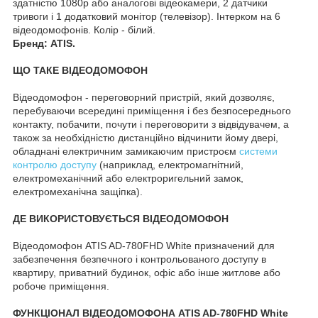
здатністю 1080p або аналогові відеокамери, 2 датчики
тривоги і 1 додатковий монітор (телевізор). Інтерком на 6
відеодомофонів. Колір - білий.
Бренд: ATIS.
ЩО ТАКЕ ВІДЕОДОМОФОН
Відеодомофон - переговорний пристрій, який дозволяє,
перебуваючи всередині приміщення і без безпосереднього
контакту, побачити, почути і переговорити з відвідувачем, а
також за необхідністю дистанційно відчинити йому двері,
обладнані електричним замикаючим пристроєм
системи
контролю доступу
(наприклад, електромагнітний,
електромеханічний або електроригельний замок,
електромеханічна защіпка).
ДЕ ВИКОРИСТОВУЄТЬСЯ ВІДЕОДОМОФОН
Відеодомофон ATIS AD-780FHD White призначений для
забезпечення безпечного і контрольованого доступу в
квартиру, приватний будинок, офіс або інше житлове або
робоче приміщення.
ФУНКЦІОНАЛ ВІДЕОДОМОФОНА ATIS AD-780FHD White