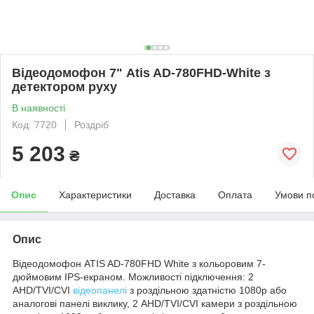
Bідеодомофон 7" Atis AD-780FHD-White з
детектором руху
В наявності
Код: 7720
Роздріб
5 203
₴
Опис
Характеристики
Доставка
Оплата
Умови п
Опис
Відеодомофон ATIS AD-780FHD White з кольоровим 7-
дюймовим IPS-екраном. Можливості підключення: 2
AHD/TVI/CVI
відеопанелі
з роздільною здатністю 1080p або
аналогові панелі виклику, 2 AHD/TVI/CVI камери з роздільною