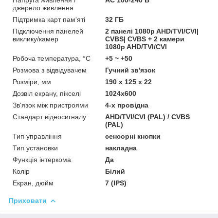
джерело живлення
Підтримка карт пам'яті
32 ГБ
Підключення панелей
2 панелі 1080p AHD/TVI/CVI|
виклику/камер
CVBS| CVBS + 2 камери
1080p AHD/TVI/CVI
Робоча температура, °C
+5 ~ +50
Розмова з відвідувачем
Гучний зв'язок
Розміри, мм
190 х 125 х 22
Дозвіл екрану, пікселі
1024x600
Зв'язок між пристроями
4-х провідна
Стандарт відеосигналу
AHD/TVI/CVI (PAL) / CVBS
(PAL)
Тип управління
сенсорні кнопки
Тип установки
накладна
Функція інтеркома
Да
Колір
Білий
Екран, дюйм
7 (IPS)
Приховати