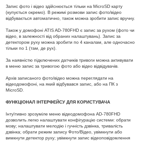
Запис фото і відео здійснюється тільки на MicroSD карту
(купується окремо). В режимі розмови запис фото/відео
відбувається автоматично, також можна зробити запис вручну.
Також у домофоні ATIS AD-780FHD є запис за рухом (фото чи
відео, в залежності від обраних налаштувань). Запис за
детектором руху можна зробити по 4 каналам, але одночасно
тільки по 1 (там, де рух).
За наявністю підключених датчиків тривоги можна активувати
в меню запис за тривогою фото або відео відвідувачів.
Архів записаного фото/відео можна переглядати на
відеодомофоні, на який відбувався запис, або на ПК з
MicroSD.
ФУНКЦІОНАЛ ІНТЕРФЕЙСУ ДЛЯ КОРИСТУВАЧА
Інтуїтивно зрозуміле меню відеодомофона AD-780FHD
дозволить легко налаштувати конфігурацію системи: обрати
мову; налаштувати мелодію і гучність дзвінка, тривалість
дзвінка; обрати режим запису Фото/Відео, увімкнути або
вимкнути детектор руху; увімкнути запис відеоповідомлення