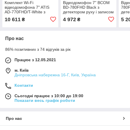
Комплект Wi-Fi
Відеодомофон 7" BCOM
Bіде
відеодомофонa 7" ATIS
BD-780FHD Black з
780F
AD-770FHD/T-White з
детектором руху і записом
дете
підтримкою Tuya Smart +
відео
10 611
4 972
5 2
₴
₴
AT-400FHD Silver
Про нас
86% позитивних з 74 відгуків за рік
Працює з 12.05.2021
м. Київ
Дніпровська набережна 16-Г, Київ, Україна
Контакти
Сьогодні працює з 10:00 до 19:00
Показати весь графік роботи
Про нас