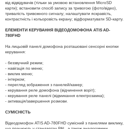
від відвідувачів (тільки за умовою встановлення MicroSD
карти); встановити спосіб запису за тривогою (фото/відео),
тривалість тривожного сигналу; налаштувати яскравість,
контрастність і кольоровість екрану; відформатувати SD-карту.
ЕЛЕМЕНТИ КЕРУВАННЯ ВІДЕОДОМОФОНА ATIS AD-
780FHD
На лицьовій панелі домофона розташовані сенсорні кнопки
керування:
- беззвучний режим;
- навігація по меню;
- виклик меню;
- інтерком;
- перегляд зображення з панелей/камер;
- керування реле домофона (відчинення воріт);
- керування реле панелі (відмикання електрозамка);
- активація/завершення розмови.
СУМІСНІСТЬ
Відеодомофон ATIS AD-780FHD сумісний з панелями виклику,
що працюють у стандартах PAL, а також аналоговими