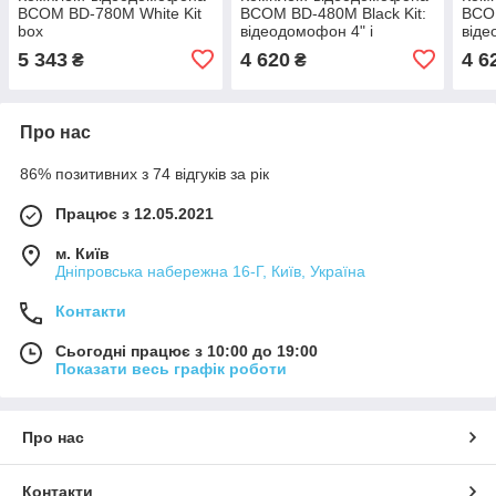
BCOM BD-780M White Kit
BCOM BD-480M Black Kit:
BCOM
box
відеодомофон 4" і
віде
відеопанель
віде
5 343
4 620
4 6
₴
₴
Про нас
86% позитивних з 74 відгуків за рік
Працює з 12.05.2021
м. Київ
Дніпровська набережна 16-Г, Київ, Україна
Контакти
Сьогодні працює з 10:00 до 19:00
Показати весь графік роботи
Про нас
Контакти