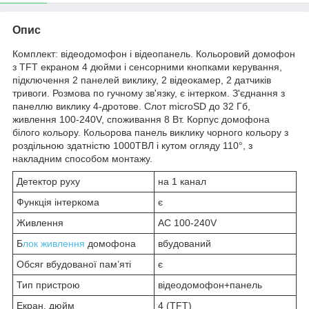
Опис
Комплект: відеодомофон і відеопанель. Кольоровий домофон
з TFT екраном 4 дюйми і сенсорними кнопками керування,
підключення 2 панелей виклику, 2 відеокамер, 2 датчиків
тривоги. Розмова по гучному зв'язку, є інтерком. З'єднання з
панеллю виклику 4-дротове. Слот microSD до 32 Гб,
живлення 100-240V, споживання 8 Вт. Корпус домофона
білого кольору. Кольорова панель виклику чорного кольору з
роздільною здатністю 1000ТВЛ і кутом огляду 110°, з
накладним способом монтажу.
Детектор руху
на 1 канал
Функція інтеркома
є
Живлення
AC 100-240V
Б
лок живлення
домофона
вбудований
Обсяг вбудованої пам’яті
є
Тип пристрою
відеодомофон+панель
Екран, дюйм
4 (TFT)