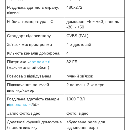
Роздільна здатність екрану,
480х272
пікселі
Робоча температура, °C
домофон: +5 ~ +50, панель:
-30 ~ +50
Стандарт відеосигналу
CVBS (PAL)
Зв’язок між пристроями
4-х дротовий
Кількість каналів домофона
4
Підтримка к
арт пам’яті
32 ГБ
(максимальний обсяг)
Розмова з відвідувачем
гучний зв’язок
Підключення панелей
2 панелі + 2 камери
виклику/камер
Роздільна здатність камери
1000 ТВЛ
в
ідеопанелі<
/td>
Запис фото/відео
фото, відео
Додаткові функції домофона
вбудоване реле для
/ панелі виклику
відчинення воріт