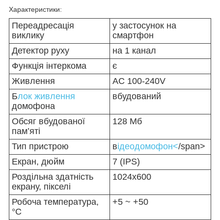
Характеристики:
Переадресація
у застосунок на
виклику
смартфон
Детектор руху
на 1 канал
Функція інтеркома
є
Живлення
AC 100-240V
Б
лок живлення
вбудований
домофона
Обсяг вбудованої
128 Мб
пам’яті
Тип пристрою
в
ідеодомофон<
/span>
Екран, дюйм
7 (IPS)
Роздільна здатність
1024х600
екрану, пікселі
Робоча температура,
+5 ~ +50
°C