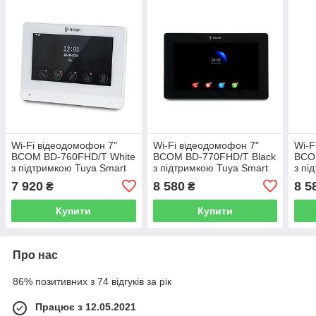
Wi-Fi відеодомофон 7"
Wi-Fi відеодомофон 7"
Wi-F
BCOM BD-760FHD/T White
BCOM BD-770FHD/T Black
BCO
з підтримкою Tuya Smart
з підтримкою Tuya Smart
з пі
7 920
8 580
8 5
₴
₴
Купити
Купити
Про нас
86% позитивних з 74 відгуків за рік
Працює з 12.05.2021