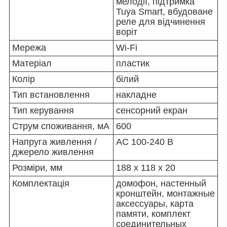
мелодії, підтримка
Tuya Smart, вбудоване
реле для відчинення
воріт
Мережа
Wi-Fi
Матеріал
пластик
Колір
білий
Тип встановлення
накладне
Тип керування
сенсорний екран
Струм споживання, мА
600
Напруга живлення /
AC 100-240 В
джерело живлення
Розміри, мм
188 х 118 х 20
Комплектація
домофон, настенный
кронштейн, монтажные
аксессуары, карта
памяти, комплект
соединительных