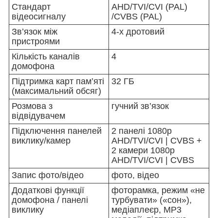
Стандарт
AHD/TVI/CVI (PAL)
відеосигналу
/CVBS (PAL)
Зв’язок між
4-х дротовий
пристроями
Кількість каналів
4
домофона
Підтримка карт пам’яті
32 ГБ
(максимальний обсяг)
Розмова з
гучний зв’язок
відвідувачем
Підключення панелей
2 панелі 1080p
виклику/камер
AHD/TVI/CVI | CVBS +
2 камери 1080p
AHD/TVI/CVI | CVBS
Запис фото/відео
фото, відео
Додаткові функції
фоторамка, режим «не
домофона / панелі
турбувати» («сон»),
виклику
медіаплеєр, MP3