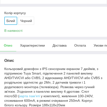
Колір корпусу
Білий
Чорний
В наявності
Опис
Характеристики
Доставка
Оплата
Умови п
Опис
Кольоровий домофон з IPS сенсорним екраном 7 дюймів, з
підтримкою Tuya Smart, підключення 2 панелей виклику
AHD/TVI/CVI або CVBS, 2 відеокамер AHD/TVI/CVI або CVBS з
роздільною здатністю до 2Мп, 2 датчиків тривоги і 1
додаткового монітора (телевізора). Розмова через гучний
зв'язок. З'єднання з панеллю виклику 4-дротове. Слот
microSD (
карта пам'яті
у комплекті), живлення 100-240V,
споживання 600mA, в режимі очікування 250mA. Корпус
білого кольору. Розміри 188x118x20мм