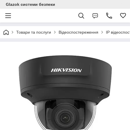
Glazok системи безпеки
Товари та послуги
Відеоспостереження
IP відеоспо