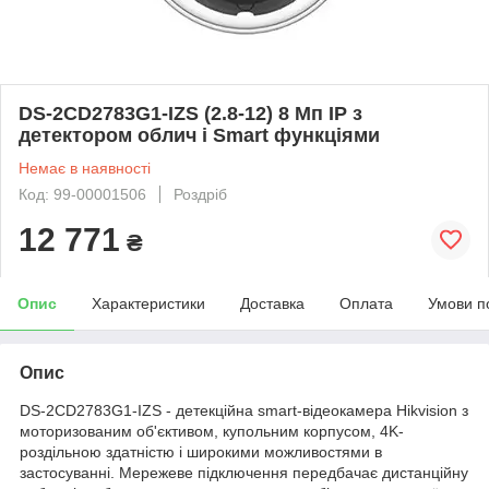
DS-2CD2783G1-IZS (2.8-12) 8 Мп IP з
детектором облич і Smart функціями
Немає в наявності
Код: 99-00001506
Роздріб
12 771
₴
Опис
Характеристики
Доставка
Оплата
Умови п
Опис
DS-2CD2783G1-IZS - детекційна smart-відеокамера Hikvision з
моторизованим об'єктивом, купольним корпусом, 4K-
роздільною здатністю і широкими можливостями в
застосуванні. Мережеве підключення передбачає дистанційну