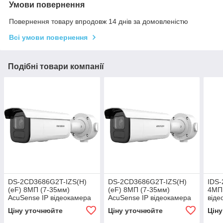
Умови повернення
Повернення товару впродовж 14 днів за домовленістю
Всі умови повернення
Подібні товари компанії
DS-2CD3686G2T-IZS(H)
DS-2CD3686G2T-IZS(H)
IDS
(eF) 8МП (7-35мм)
(eF) 8МП (7-35мм)
4МП 
AcuSense IP відеокамера
AcuSense IP відеокамера
віде
Hikvision
Hikvision
Ціну уточнюйте
Ціну уточнюйте
Цін