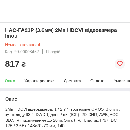
HAC-FA21P (3.6мм) 2Мп HDCVI відеокамера
Imou
Немає в наявності
Код: 99-00003452
Роздріб
817
₴
Опис
Характеристики
Доставка
Оплата
Умови п
Опис
2Мп HDCVI відеокамера. 1 / 2.7 "Progressive CMOS; 3.6 мм,
кут огляду 93 °; DWDR, день / ніч (ICR), 2D-DNR, AWB, AGC,
BLC; ІЧ підсвічування до 20 м, Smart ІЧ; Пластик, IP67, DC
12В / 2.6Вт, 148x70x70 мм, 140г.