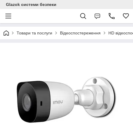
Glazok системи безпеки
Товари та послуги
Відеоспостереження
HD відеосп