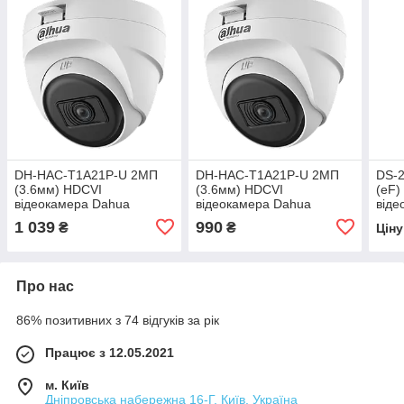
DH-HAC-T1A21P-U 2МП
DH-HAC-T1A21P-U 2МП
DS-
(3.6мм) HDCVI
(3.6мм) HDCVI
(eF)
відеокамера Dahua
відеокамера Dahua
віде
1 039
990
₴
₴
Цін
Про нас
86% позитивних з 74 відгуків за рік
Працює з 12.05.2021
м. Київ
Дніпровська набережна 16-Г, Київ, Україна