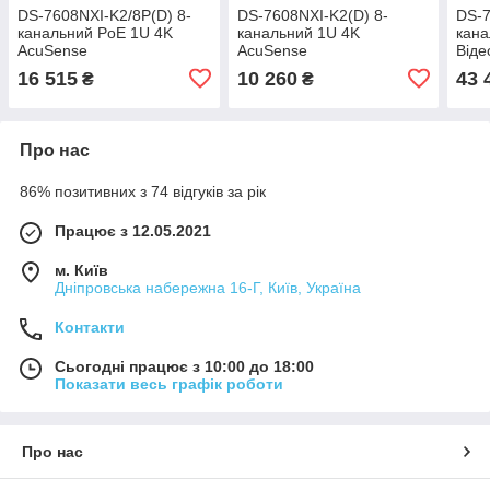
DS-7608NXI-K2/8P(D) 8-
DS-7608NXI-K2(D) 8-
DS-7
канальний PoE 1U 4K
канальний 1U 4K
кана
AcuSense
AcuSense
Віде
Відеореєстратор Hikvision
Відеореєстратор Hikvision
16 515
10 260
43 
₴
₴
Про нас
86% позитивних з 74 відгуків за рік
Працює з 12.05.2021
м. Київ
Дніпровська набережна 16-Г, Київ, Україна
Контакти
Сьогодні працює з 10:00 до 18:00
Показати весь графік роботи
Про нас