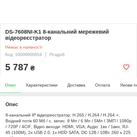
DS-7608NI-K1 8-канальний мережевий
відеореєстратор
Немає в наявності
Код: 10000000654
Роздріб
5 787
₴
Опис
Характеристики
Доставка
Оплата
Умови п
Опис
8-канальний IP відеореєстратор; H.265 / H.264 / H.264 +;
Вхідний потік 60 Мб / с, запис: 8 Мп / 6 Мп / 5Mп / 3MП / 1080p
/ 720P / 4CIF; Відео виходи: HDMI, VGA; Аудіо: 1вх / 1вих, RJ-
45 (100М), 2x USB 2.0; 1х HDD SATA, DC 12В / 10Вт, 260 x 225