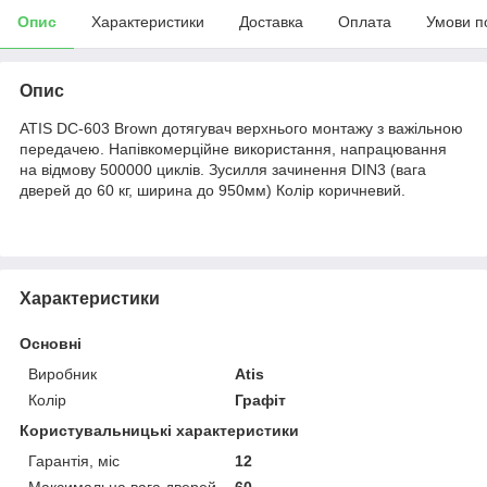
Опис
Характеристики
Доставка
Оплата
Умови п
Опис
ATIS DC-603 Brown дотягувач верхнього монтажу з важільною
передачею. Напівкомерційне використання, напрацювання
на відмову 500000 циклів. Зусилля зачинення DIN3 (вага
дверей до 60 кг, ширина до 950мм) Колір коричневий.
Характеристики
Основні
Виробник
Atis
Колір
Графіт
Користувальницькі характеристики
Гарантія, міс
12
Максимальна вага дверей,
60