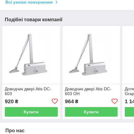
Всі умови повернення
Подібні товари компанії
Доводчик двері Atis DC-
Доводчик двері Atis DC-
Дотя
603
603 OH
Grap
920
964
1 1
₴
₴
Купити
Купити
Про нас