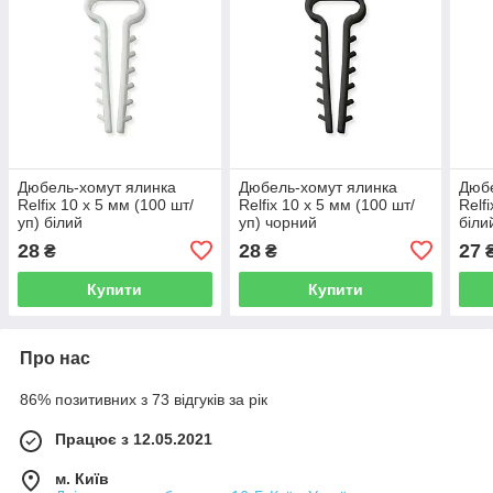
Дюбель-хомут ялинка
Дюбель-хомут ялинка
Дюбе
Relfix 10 x 5 мм (100 шт/
Relfix 10 x 5 мм (100 шт/
Relf
уп) білий
уп) чорний
біли
28
28
27
₴
₴
Купити
Купити
Про нас
86% позитивних з 73 відгуків за рік
Працює з 12.05.2021
м. Київ