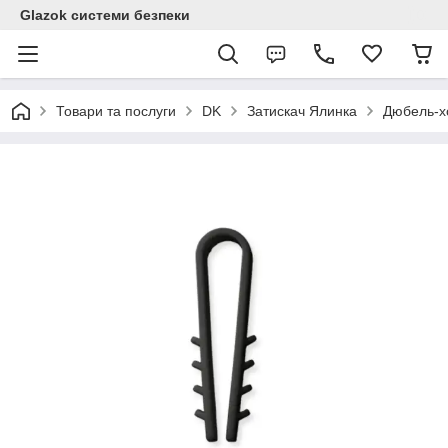
Glazok системи безпеки
Товари та послуги
DK
Затискач Ялинка
Дюбель-хо