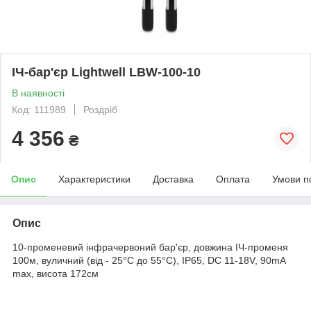
ІЧ-бар'єр Lightwell LBW-100-10
В наявності
Код: 111989
Роздріб
4 356
₴
Опис
Характеристики
Доставка
Оплата
Умови п
Опис
10-променевий інфрачервоний бар'єр, довжина ІЧ-променя
100м, вуличний (від - 25°C до 55°C), IP65, DC 11-18V, 90mA
max, висота 172см