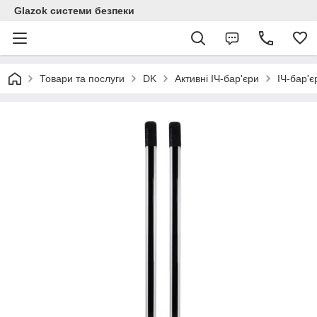
Glazok системи безпеки
Товари та послуги
DK
Активні ІЧ-бар'єри
ІЧ-бар'є