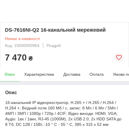
DS-7616NI-Q2 16-канальний мережевий
Немає в наявності
Код: 10000000964
Роздріб
7 470
₴
Опис
Характеристики
Доставка
Оплата
Умови п
Опис
16-канальний IP відеореєстратор; H.265 + / H.265 / H.264 /
H.264 +; Вхідний потік 160 Мб / с, запис: 8 Мп / 6 Мп / 5Mп /
4МП / 3MП / 1080p / 720p / 4CIF; Відео виходи: HDMI, VGA;
Аудіо: 1вх / 1вих, RJ-45 (1000М), 2x USB 2.0; 2х HDD SATA до
8 Тб, DC 12В / 15Вт, -10 ° C - 55 ° C, 385 x 315 x 52 мм