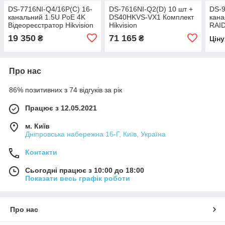
DS-7716NI-Q4/16P(C) 16-
DS-7616NI-Q2(D) 10 шт +
DS-9
канальний 1.5U PoE 4K
DS40HKVS-VX1 Комплект
кан
Відеореєстратор Hikvision
Hikvision
RAID
Hikv
19 350
71 165
₴
₴
Цін
Про нас
86% позитивних з 74 відгуків за рік
Працює з 12.05.2021
м. Київ
Дніпровська набережна 16-Г, Київ, Україна
Контакти
Сьогодні працює з 10:00 до 18:00
Показати весь графік роботи
Про нас