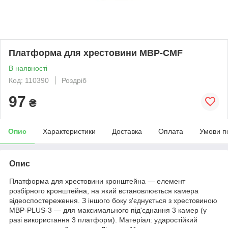
Платформа для хрестовини MBP-CMF
В наявності
Код: 110390
Роздріб
97
₴
Опис
Характеристики
Доставка
Оплата
Умови п
Опис
Платформа для хрестовини кронштейна — елемент
розбірного кронштейна, на який встановлюється камера
відеоспостереження. З іншого боку з'єднується з хрестовиною
MBP-PLUS-3 — для максимального під'єднання 3 камер (у
разі використання 3 платформ). Матеріал: ударостійкий