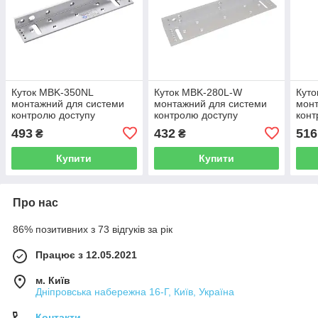
Куток MBK-350NL
Куток MBK-280L-W
Кут
монтажний для системи
монтажний для системи
монт
контролю доступу
контролю доступу
конт
493
432
516
₴
₴
Купити
Купити
Про нас
86% позитивних з 73 відгуків за рік
Працює з 12.05.2021
м. Київ
Дніпровська набережна 16-Г, Київ, Україна
Контакти