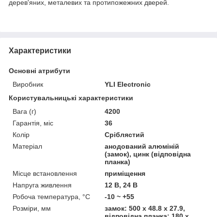
дерев'яних, металевих та протипожежних дверей.
Характеристики
Основні атрибути
Виробник
YLI Electronic
Користувальницькі характеристики
Вага (г)
4200
Гарантія, міс
36
Колір
Сріблястий
Матеріал
анодований алюміній
(замок), цинк (відповідна
планка)
Місце встановлення
приміщення
Напруга живлення
12 В, 24 В
Робоча температура, °C
-10 ~ +55
Розміри, мм
замок: 500 х 48.8 х 27.9,
відповідна планка: 180 х