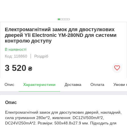
Електромагнітний замок для двостулкових
дверей Yli Electronic YM-280ND для системи
контролю доступу
В наявності
Код: 118860
Роздріб
3 520
₴
Опис
Характеристики
Доставка
Оплата
Умови 
Опис
Електромагнітний замок для двостулкових дверей, накладний,
сила утримання 280кг*2, живлення: DC12V/500mA*2,
DC24V/250mA*2. Розміри: 500х48.8х27.9 мм. Підходить для