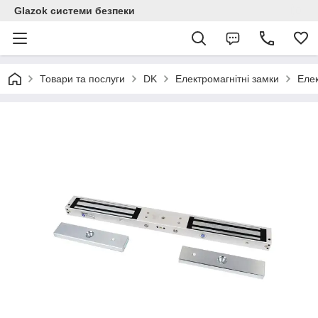
Glazok системи безпеки
Товари та послуги
DK
Електромагнітні замки
Елек