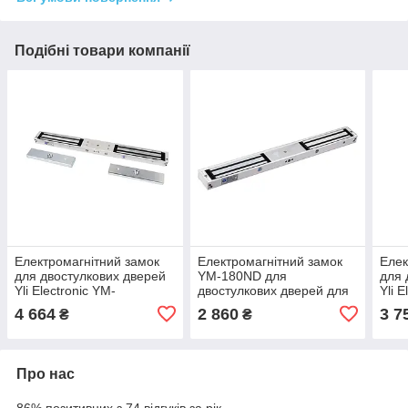
Подібні товари компанії
Електромагнітний замок
Електромагнітний замок
Елек
для двостулкових дверей
YM-180ND для
для 
Yli Electronic YM-
двостулкових дверей для
Yli 
280ND(LED)-DS зі
систем контролю доступу
для 
4 664
2 860
3 7
₴
₴
світловою індикацією,
дост
датчиком стану замка і
Про нас
86% позитивних з 74 відгуків за рік