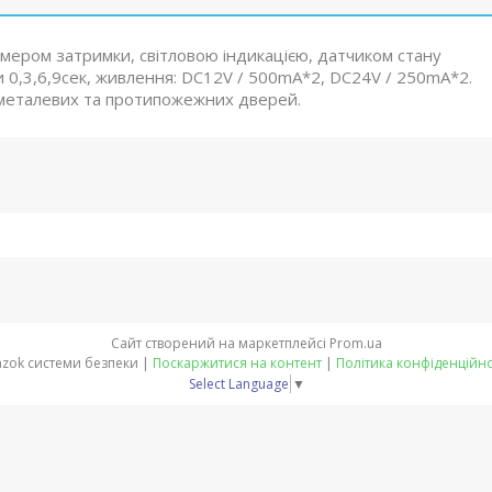
мером затримки, світловою індикацією, датчиком стану
и 0,3,6,9сек, живлення: DC12V / 500mA*2, DC24V / 250mA*2.
 металевих та протипожежних дверей.
Сайт створений на маркетплейсі
Prom.ua
Glazok системи безпеки |
Поскаржитися на контент
|
Політика конфіденційно
Select Language
▼