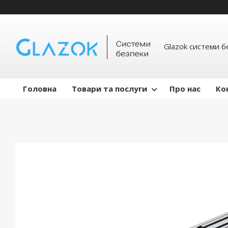
Glazok системи б
Головна
Товари та послуги
Про нас
Ко