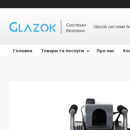
Glazok системи б
Головна
Товари та послуги
Про нас
Ко