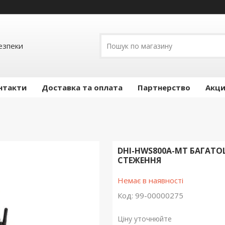
езпеки
нтакти
Доставка та оплата
Партнерство
Акц
DHI-HWS800A-MT БАГАТ
СТЕЖЕННЯ
Немає в наявності
Код:
99-00000275
Ціну уточнюйте