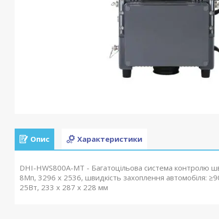
Опис
Характеристики
DHI-HWS800A-MT - Багатоцільова система контролю шви
8Mп, 3296 х 2536, швидкість захоплення автомобіля: ≥90%
25Вт, 233 х 287 х 228 мм