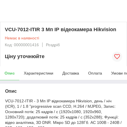
VCU-7012-ITIR 3 Мп IP відеокамера Hikvision
Немає в наявності
Код: 00000001416
Роздріб
Ціну уточнюйте
Опис
Характеристики
Доставка
Оплата
Умови п
Опис
VCU-7012-ITIR - 3 Мп IP відеокамера Hikvision, день / ніч
(ICR), 1 / 1.8 "progressive scan CCD, H.264 / MJPEG, Запис:
Основний потік: 25 кадрів / с (1920х1080, 1920х960,
1280x720); додатковий потік: 25 кадрів / с (352x288); Функції:
відео аналітика, 3D DNR. Мікро SD до 128Гб. AC 100В - 240В /