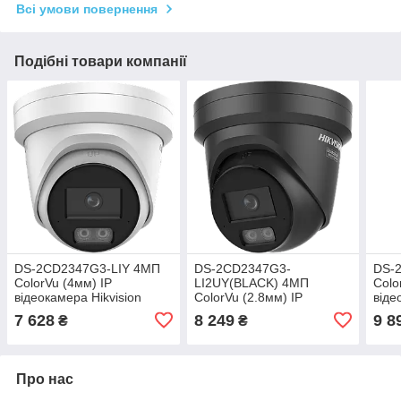
Всі умови повернення
Подібні товари компанії
DS-2CD2347G3-LIY 4МП
DS-2CD2347G3-
DS-
ColorVu (4мм) IP
LI2UY(BLACK) 4МП
Colo
відеокамера Hikvision
ColorVu (2.8мм) IP
віде
відеокамера Hikvision
7 628
8 249
9 8
₴
₴
Про нас