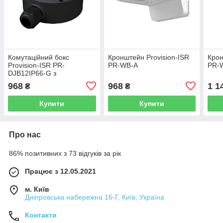
Комутаційний бокс
Кронштейн Provision-ISR
Крон
Provision-ISR PR-
PR-WB-A
PR-
DJB12IP66-G з
вологозахистом
968
968
1 1
₴
₴
Купити
Купити
Про нас
86% позитивних з 73 відгуків за рік
Працює з 12.05.2021
м. Київ
Дніпровська набережна 16-Г, Київ, Україна
Контакти