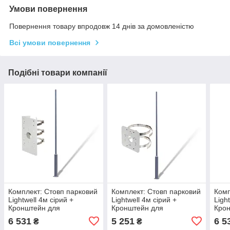
Умови повернення
Повернення товару впродовж 14 днів за домовленістю
Всі умови повернення
Подібні товари компанії
Комплект: Стовп парковий
Комплект: Стовп парковий
Комп
Lightwell 4м сірий +
Lightwell 4м сірий +
Ligh
Кронштейн для
Кронштейн для
Кро
встановлення на стовп
встановлення на стовп
вста
6 531
5 251
6 5
₴
₴
Dahua DS-1275ZJ-SUS
Dahua PFA152-E
Dah