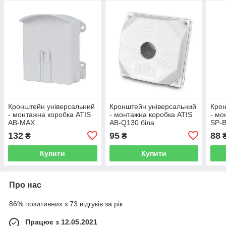
Кронштейн універсальний
Кронштейн універсальний
Крон
- монтажна коробка ATIS
- монтажна коробка ATIS
- мо
AB-MAX
AB-Q130 біла
SP-
132
95
88
₴
₴
Купити
Купити
Про нас
86% позитивних з 73 відгуків за рік
Працює з 12.05.2021