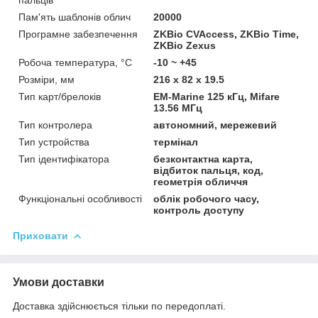
Пам'ять шаблонів облич
20000
Програмне забезпечення
ZKBio CVAccess, ZKBio Time,
ZKBio Zexus
Робоча температура, °C
-10 ~ +45
Розміри, мм
216 x 82 x 19.5
Тип карт/брелоків
EM-Marine 125 кГц, Mifare
13.56 МГц
Тип контролера
автономний, мережевий
Тип устройства
термінал
Тип ідентифікатора
безконтактна карта,
відбиток пальця, код,
геометрія обличчя
Функціональні особливості
облік робочого часу,
контроль доступу
Приховати
Умови доставки
Доставка здійснюється тільки по передоплаті.