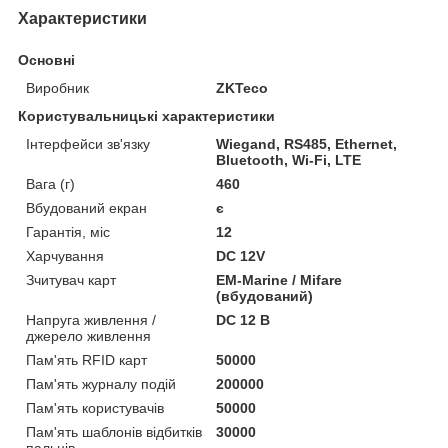
Характеристики
Основні
Виробник
ZKTeco
Користувальницькі характеристики
Інтерфейси зв'язку
Wiegand, RS485, Ethernet,
Bluetooth, Wi-Fi, LTE
Вага (г)
460
Вбудований екран
є
Гарантія, міс
12
Харчування
DC 12V
Зчитувач карт
EM-Marine / Mifare
(вбудований)
Напруга живлення /
DC 12 В
джерело живлення
Пам'ять RFID карт
50000
Пам'ять журналу подій
200000
Пам'ять користувачів
50000
Пам'ять шаблонів відбитків
30000
пальців