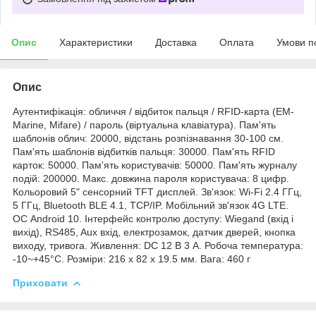
Опис
Характеристики
Доставка
Оплата
Умови п
Опис
Аутентифікація: обличчя / відбиток пальця / RFID-карта (EM-
Marine, Mifare) / пароль (віртуальна клавіатура). Пам'ять
шаблонів облич: 20000, відстань розпізнавання 30-100 см.
Пам'ять шаблонів відбитків пальця: 30000. Пам'ять RFID
карток: 50000. Пам'ять користувачів: 50000. Пам'ять журналу
подій: 200000. Макс. довжина пароля користувача: 8 цифр.
Кольоровий 5" сенсорний TFT дисплей. Зв'язок: Wi-Fi 2.4 ГГц,
5 ГГц, Bluetooth BLE 4.1, TCP/IP. Мобільний зв'язок 4G LTE.
ОС Android 10. Інтерфейс контролю доступу: Wiegand (вхід і
вихід), RS485, Aux вхід, електрозамок, датчик дверей, кнопка
виходу, тривога. Живлення: DC 12 В 3 A. Робоча температура:
-10~+45°C. Розміри: 216 х 82 х 19.5 мм. Вага: 460 г
Приховати