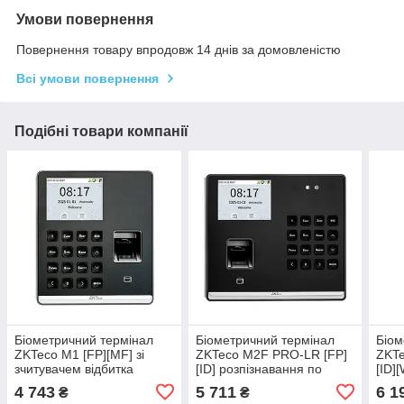
Умови повернення
Повернення товару впродовж 14 днів за домовленістю
Всі умови повернення
Подібні товари компанії
Біометричний термінал
Біометричний термінал
Біом
ZKTeco M1 [FP][MF] зі
ZKTeco M2F PRO-LR [FP]
ZKTe
зчитувачем відбитка
[ID] розпізнавання по
[ID]
пальця, карт Mifare, з Wi-
обличчю, відбитку пальця,
по о
4 743
5 711
6 1
₴
₴
Fi
карті EM-Marine
паль