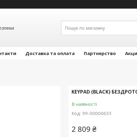
езпеки
нтакти
Доставка та оплата
Партнерство
Акц
KEYPAD (BLACK) БЕЗДРО
В наявності
Код:
99-00000633
2 809 ₴