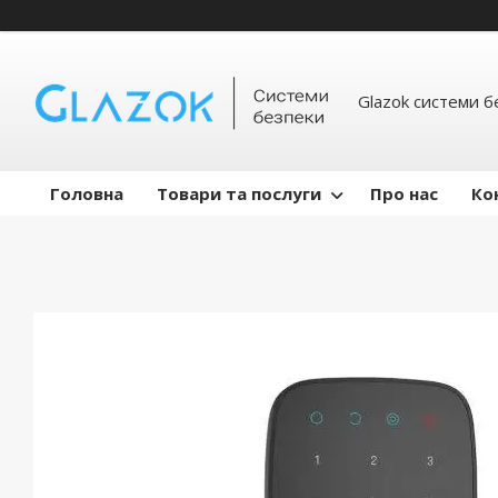
Glazok системи б
Головна
Товари та послуги
Про нас
Ко