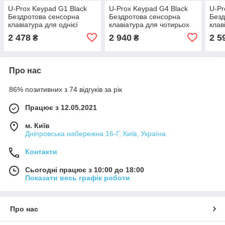
U-Prox Keypad G1 Black
U-Prox Keypad G4 Black
U-Pr
Бездротова сенсорна
Бездротова сенсорна
Безд
клавіатура для однієї
клавіатура для чотирьох
клав
групи
груп
груп
2 478
2 940
2 5
₴
₴
Про нас
86% позитивних з 74 відгуків за рік
Працює з 12.05.2021
м. Київ
Дніпровська набережна 16-Г, Київ, Україна
Контакти
Сьогодні працює з 10:00 до 18:00
Показати весь графік роботи
Про нас