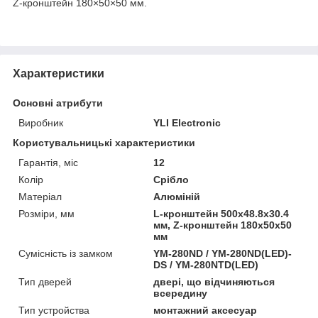
Z-кронштейн 180×50×50 мм.
Характеристики
Основні атрибути
Виробник
YLI Electronic
Користувальницькі характеристики
Гарантія, міс
12
Колір
Срібло
Матеріал
Алюміній
Розміри, мм
L-кронштейн 500x48.8x30.4
мм, Z-кронштейн 180x50x50
мм
Сумісність із замком
YM-280ND / YM-280ND(LED)-
DS / YM-280NTD(LED)
Тип дверей
двері, що відчиняються
всередину
Тип устройства
монтажний аксесуар