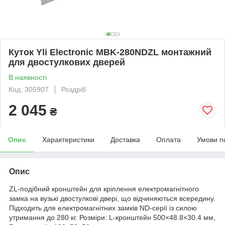
Куток Yli Electronic MBK-280NDZL монтажний
для двостулкових дверей
В наявності
Код: 305907
Роздріб
2 045
₴
Опис
Характеристики
Доставка
Оплата
Умови п
Опис
ZL-подібний кронштейн для кріплення електромагнітного
замка на вузькі двостулкові двері, що відчиняються всередину.
Підходить для електромагнітних замків ND-серії із силою
утримання до 280 кг. Розміри: L-кронштейн 500×48.8×30.4 мм,