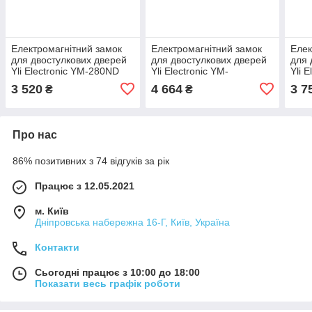
Електромагнітний замок
Електромагнітний замок
Елек
для двостулкових дверей
для двостулкових дверей
для 
Yli Electronic YM-280ND
Yli Electronic YM-
Yli 
для системи контролю
280ND(LED)-DS зі
для 
3 520
4 664
3 7
₴
₴
доступу
світловою індикацією,
дост
датчиком стану замка і
Про нас
86% позитивних з 74 відгуків за рік
Працює з 12.05.2021
м. Київ
Дніпровська набережна 16-Г, Київ, Україна
Контакти
Сьогодні працює з 10:00 до 18:00
Показати весь графік роботи