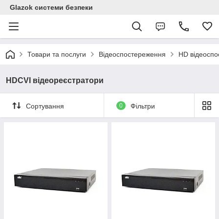
Glazok системи безпеки
Товари та послуги
Відеоспостереження
HD відеосп
HDCVI відеореєстратори
Сортування
0
Фільтри